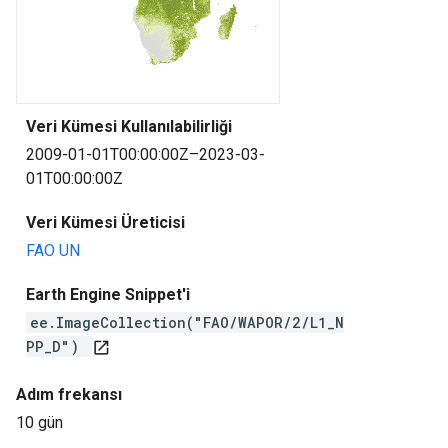
Veri Kümesi Kullanılabilirliği
2009-01-01T00:00:00Z–2023-03-
01T00:00:00Z
Veri Kümesi Üreticisi
FAO UN
Earth Engine Snippet'i
ee.ImageCollection("FAO/WAPOR/2/L1_N
PP_D")
open_in_new
Adım frekansı
10 gün