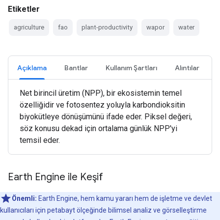
Etiketler
agriculture
fao
plant-productivity
wapor
water
Açıklama
Bantlar
Kullanım Şartları
Alıntılar
Net birincil üretim (NPP), bir ekosistemin temel
özelliğidir ve fotosentez yoluyla karbondioksitin
biyokütleye dönüşümünü ifade eder. Piksel değeri,
söz konusu dekad için ortalama günlük NPP'yi
temsil eder.
Earth Engine ile Keşif
Önemli:
Earth Engine, hem kamu yararı hem de işletme ve devlet
kullanıcıları için petabayt ölçeğinde bilimsel analiz ve görselleştirme