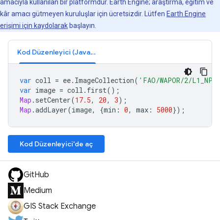
amacıyla kullanılan bir platformdur. Earth Engine; araştırma, eğitim ve
kâr amacı gütmeyen kuruluşlar için ücretsizdir. Lütfen
Earth Engine
erişimi için kaydolarak
başlayın.
Kod Düzenleyici (JavaScript)
var
coll
=
ee
.
ImageCollection
(
'FAO/WAPOR/2/L1_NPP
var
image
=
coll
.
first
();
Map
.
setCenter
(
17.5
,
20
,
3
);
Map
.
addLayer
(
image
,
{
min
:
0
,
max
:
5000
});
Kod Düzenleyici'de aç
GitHub
Medium
GIS Stack Exchange