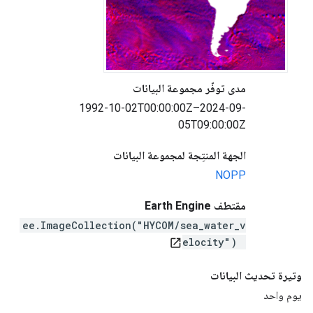
مدى توفّر مجموعة البيانات
1992-10-02T00:00:00Z–2024-09-
05T09:00:00Z
الجهة المنتِجة لمجموعة البيانات
NOPP
مقتطف Earth Engine
ee.ImageCollection("HYCOM/sea_water_v
elocity")
open_in_new
وتيرة تحديث البيانات
يوم واحد