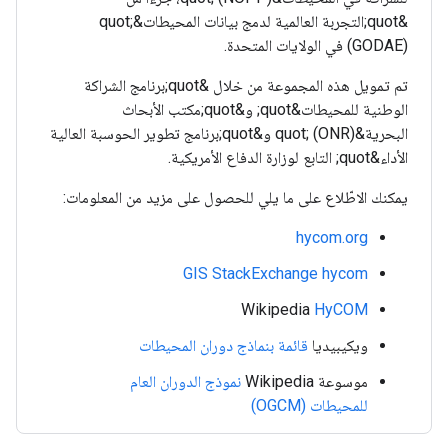
&quot;التجربة العالمية لدمج بيانات المحيطات&quot;
(GODAE) في الولايات المتحدة.
تم تمويل هذه المجموعة من خلال &quot;برنامج الشراكة
الوطنية للمحيطات&quot; و&quot;مكتب الأبحاث
البحرية&quot; (ONR) و&quot;برنامج تطوير الحوسبة العالية
الأداء&quot; التابع لوزارة الدفاع الأمريكية.
يمكنك الاطّلاع على ما يلي للحصول على مزيد من المعلومات:
hycom.org
GIS StackExchange hycom
‫Wikipedia
HyCOM
ويكيبيديا
قائمة بنماذج دوران المحيطات
موسوعة Wikipedia
نموذج الدوران العام
للمحيطات (OGCM)