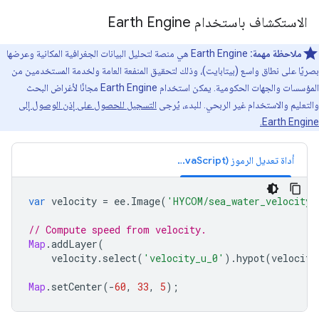
الاستكشاف باستخدام Earth Engine
ملاحظة مهمة:
‫Earth Engine هي منصة لتحليل البيانات الجغرافية المكانية وعرضها
بصريًا على نطاق واسع (بيتابايت)، وذلك لتحقيق المنفعة العامة ولخدمة المستخدمين من
المؤسسات والجهات الحكومية. يمكن استخدام Earth Engine مجانًا لأغراض البحث
والتعليم والاستخدام غير الربحي. للبدء، يُرجى
التسجيل للحصول على إذن الوصول إلى
Earth Engine.
أداة تعديل الرموز (JavaScript)
var
velocity
=
ee
.
Image
(
'HYCOM/sea_water_velocity/
// Compute speed from velocity.
Map
.
addLayer
(
velocity
.
select
(
'velocity_u_0'
).
hypot
(
velocity
Map
.
setCenter
(
-
60
,
33
,
5
);