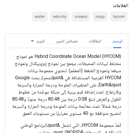
العلامات
water
velocity
oceans
nopp
hycom
الوصف
النطاقات
خصائص الصور
المزيد
‫Hybrid Coordinate Ocean Model (HYCOM) هو نموذج
مختلط لبيانات المحيطات، يجمع بين نموذج إيزوبيكنال ونموذج
سيغما ونموذج الضغط (المعمّم). تحتوي مجموعة بيانات
HYCOM الفرعية المستضافة في &quot;محرك بحث Google
Earth&quot; على المتغيرات الملوحة ودرجة الحرارة والسرعة
والارتفاع. تمت إضافة قيم بينية إلى شبكة موحّدة من خطوط
الطول والعرض تبلغ 0.08 درجة بين 80.48 درجة جنوبًا و80.48
درجة شمالاً. تمت معالجة بيانات الملوحة ودرجة الحرارة والسرعة
لتصبح متوافقة مع 40 مستوى معياريًا من مستويات العمق.
تُعدّ مجموعة HYCOM، التي تشمل &quot;البرنامج الوطني
للشراكة في المحيطات&quot; (NOPP)، جزءًا من