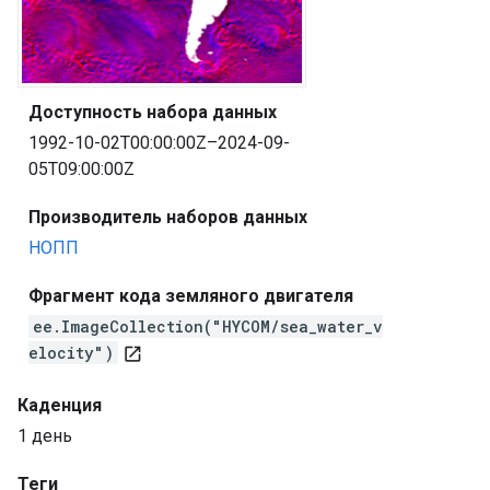
Доступность набора данных
1992-10-02T00:00:00Z–2024-09-
05T09:00:00Z
Производитель наборов данных
НОПП
Фрагмент кода земляного двигателя
ee.ImageCollection("HYCOM/sea_water_v
elocity")
open_in_new
Каденция
1 день
Теги