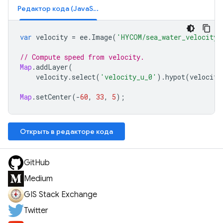
Редактор кода (JavaScript)
var
velocity
=
ee
.
Image
(
'HYCOM/sea_water_velocity/
// Compute speed from velocity.
Map
.
addLayer
(
velocity
.
select
(
'velocity_u_0'
).
hypot
(
velocity
Map
.
setCenter
(
-
60
,
33
,
5
);
Открыть в редакторе кода
GitHub
Medium
GIS Stack Exchange
Twitter