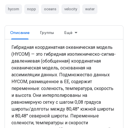
hycom
nopp
oceans
velocity
water
Описание
Группы
Ещё
Гибридная координатная океаническая модель
(HYCOM) — это гибридная изопикническо-сигма-
давлениевая (обобщенная) координатная
океаническая модель, основанная на
ассимиляции данных. Подмножество данных
HYCOM, размещенное в EE, содержит
переменные: соленость, температура, скорость
и высота. Они интерполированы на
равномерную сетку с шагом 0,08 градуса
широты/долготы между 80,48° южной широты
и 80,48° северной широты. Переменные
солености, температуры и скорости