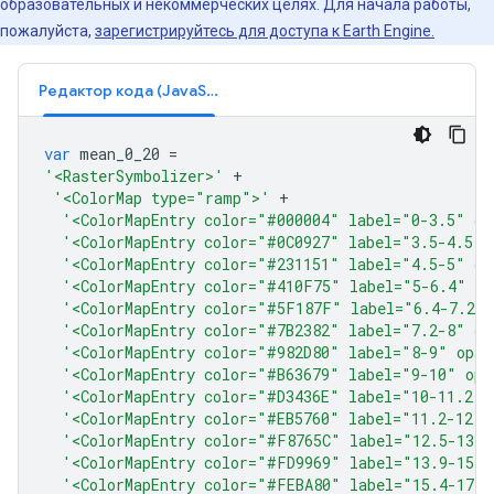
образовательных и некоммерческих целях. Для начала работы,
пожалуйста,
зарегистрируйтесь для доступа к Earth Engine.
Редактор кода (JavaScript)
var
mean_0_20
=
'<RasterSymbolizer>'
+
'<ColorMap type="ramp">'
+
'<ColorMapEntry color="#000004" label="0-3.5" op
'<ColorMapEntry color="#0C0927" label="3.5-4.5" 
'<ColorMapEntry color="#231151" label="4.5-5" op
'<ColorMapEntry color="#410F75" label="5-6.4" op
'<ColorMapEntry color="#5F187F" label="6.4-7.2"
'<ColorMapEntry color="#7B2382" label="7.2-8" op
'<ColorMapEntry color="#982D80" label="8-9" opac
'<ColorMapEntry color="#B63679" label="9-10" opa
'<ColorMapEntry color="#D3436E" label="10-11.2" 
'<ColorMapEntry color="#EB5760" label="11.2-12.5
'<ColorMapEntry color="#F8765C" label="12.5-13.9
'<ColorMapEntry color="#FD9969" label="13.9-15.4
'<ColorMapEntry color="#FEBA80" label="15.4-17.2