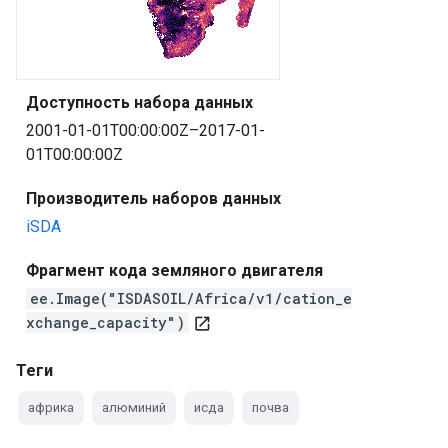
Доступность набора данных
2001-01-01T00:00:00Z–2017-01-
01T00:00:00Z
Производитель наборов данных
iSDA
Фрагмент кода земляного двигателя
ee.Image("ISDASOIL/Africa/v1/cation_e
xchange_capacity")
open_in_new
Теги
африка
алюминий
исда
почва