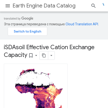
Earth Engine Data Catalog
Эта страница переведена с помощью
Cloud Translation API
.
i
SDAsoil Effective Cation Exchange
Capacity
bookmark_border