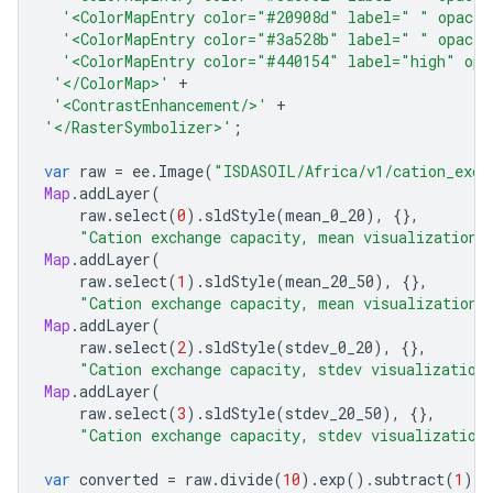
'<ColorMapEntry color="#20908d" label=" " opacit
'<ColorMapEntry color="#3a528b" label=" " opacit
'<ColorMapEntry color="#440154" label="high" opa
'</ColorMap>'
+
'<ContrastEnhancement/>'
+
'</RasterSymbolizer>'
;
var
raw
=
ee
.
Image
(
"ISDASOIL/Africa/v1/cation_exch
Map
.
addLayer
(
raw
.
select
(
0
).
sldStyle
(
mean_0_20
),
{},
"Cation exchange capacity, mean visualization,
Map
.
addLayer
(
raw
.
select
(
1
).
sldStyle
(
mean_20_50
),
{},
"Cation exchange capacity, mean visualization,
Map
.
addLayer
(
raw
.
select
(
2
).
sldStyle
(
stdev_0_20
),
{},
"Cation exchange capacity, stdev visualization
Map
.
addLayer
(
raw
.
select
(
3
).
sldStyle
(
stdev_20_50
),
{},
"Cation exchange capacity, stdev visualization
var
converted
=
raw
.
divide
(
10
).
exp
().
subtract
(
1
);