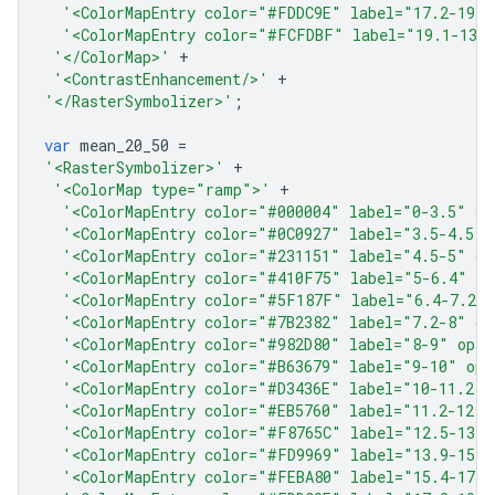
'<ColorMapEntry color="#FDDC9E" label="17.2-19.1
'<ColorMapEntry color="#FCFDBF" label="19.1-130
'</ColorMap>'
+
'<ContrastEnhancement/>'
+
'</RasterSymbolizer>'
;
var
mean_20_50
=
'<RasterSymbolizer>'
+
'<ColorMap type="ramp">'
+
'<ColorMapEntry color="#000004" label="0-3.5" op
'<ColorMapEntry color="#0C0927" label="3.5-4.5" 
'<ColorMapEntry color="#231151" label="4.5-5" op
'<ColorMapEntry color="#410F75" label="5-6.4" op
'<ColorMapEntry color="#5F187F" label="6.4-7.2"
'<ColorMapEntry color="#7B2382" label="7.2-8" op
'<ColorMapEntry color="#982D80" label="8-9" opac
'<ColorMapEntry color="#B63679" label="9-10" opa
'<ColorMapEntry color="#D3436E" label="10-11.2" 
'<ColorMapEntry color="#EB5760" label="11.2-12.5
'<ColorMapEntry color="#F8765C" label="12.5-13.9
'<ColorMapEntry color="#FD9969" label="13.9-15.4
'<ColorMapEntry color="#FEBA80" label="15.4-17.2