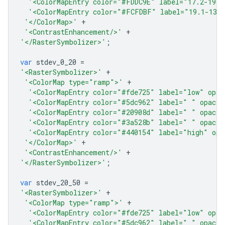
'<ColorMapEntry color="#FDDC9E" label="17.2-19.1
'<ColorMapEntry color="#FCFDBF" label="19.1-130
'</ColorMap>'
+
'<ContrastEnhancement/>'
+
'</RasterSymbolizer>'
;
var
stdev_0_20
=
'<RasterSymbolizer>'
+
'<ColorMap type="ramp">'
+
'<ColorMapEntry color="#fde725" label="low" opac
'<ColorMapEntry color="#5dc962" label=" " opacit
'<ColorMapEntry color="#20908d" label=" " opacit
'<ColorMapEntry color="#3a528b" label=" " opacit
'<ColorMapEntry color="#440154" label="high" opa
'</ColorMap>'
+
'<ContrastEnhancement/>'
+
'</RasterSymbolizer>'
;
var
stdev_20_50
=
'<RasterSymbolizer>'
+
'<ColorMap type="ramp">'
+
'<ColorMapEntry color="#fde725" label="low" opac
'<ColorMapEntry color="#5dc962" label=" " opacit