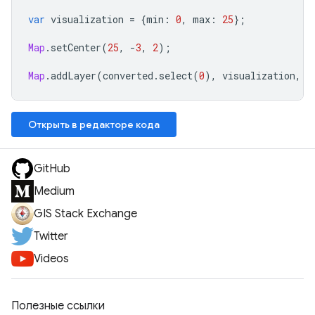
var
visualization
=
{
min
:
0
,
max
:
25
};
Map
.
setCenter
(
25
,
-
3
,
2
);
Map
.
addLayer
(
converted
.
select
(
0
),
visualization
,
"
Открыть в редакторе кода
GitHub
Medium
GIS Stack Exchange
Twitter
Videos
Полезные ссылки