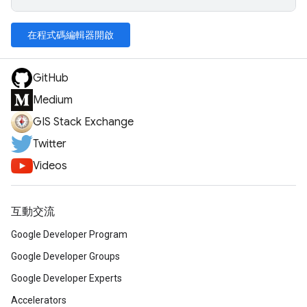
在程式碼編輯器開啟
GitHub
Medium
GIS Stack Exchange
Twitter
Videos
互動交流
Google Developer Program
Google Developer Groups
Google Developer Experts
Accelerators