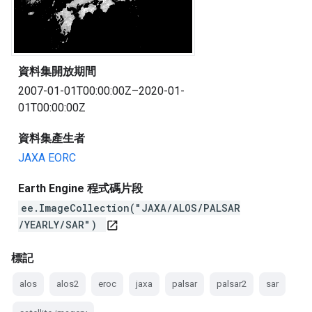
資料集開放期間
2007-01-01T00:00:00Z–2020-01-
01T00:00:00Z
資料集產生者
JAXA EORC
Earth Engine 程式碼片段
ee.ImageCollection("JAXA/ALOS/PALSAR
/YEARLY/SAR")
open_in_new
標記
alos
alos2
eroc
jaxa
palsar
palsar2
sar