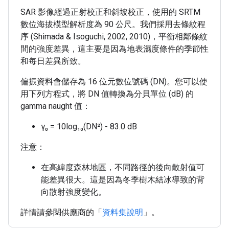
SAR 影像經過正射校正和斜坡校正，使用的 SRTM
數位海拔模型解析度為 90 公尺。我們採用去條紋程
序 (Shimada & Isoguchi, 2002, 2010)，平衡相鄰條紋
間的強度差異，這主要是因為地表濕度條件的季節性
和每日差異所致。
偏振資料會儲存為 16 位元數位號碼 (DN)。您可以使
用下列方程式，將 DN 值轉換為分貝單位 (dB) 的
gamma naught 值：
γ₀ = 10log₁₀(DN²) - 83.0 dB
注意：
在高緯度森林地區，不同路徑的後向散射值可
能差異很大。這是因為冬季樹木結冰導致的背
向散射強度變化。
詳情請參閱供應商的「
資料集說明
」。