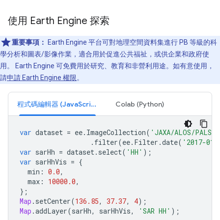
使用 Earth Engine 探索
重要事項：
Earth Engine 平台可對地理空間資料集進行 PB 等級的科
學分析和圖表/影像作業，適合用於促進公共福祉，或供企業和政府使
用。 Earth Engine 可免費用於研究、教育和非營利用途。如有意使用，
請
申請 Earth Engine 權限
。
程式碼編輯器 (JavaScript)
Colab (Python)
var
dataset
=
ee
.
ImageCollection
(
'JAXA/ALOS/PALSAR
.
filter
(
ee
.
Filter
.
date
(
'2017-01-
var
sarHh
=
dataset
.
select
(
'HH'
);
var
sarHhVis
=
{
min
:
0.0
,
max
:
10000.0
,
};
Map
.
setCenter
(
136.85
,
37.37
,
4
);
Map
.
addLayer
(
sarHh
,
sarHhVis
,
'SAR HH'
);