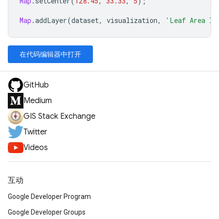
Map
.
setCenter
(
128.45
,
33.33
,
5
);
Map
.
addLayer
(
dataset
,
visualization
,
'Leaf Area In
在代码编辑器中打开
GitHub
Medium
GIS Stack Exchange
Twitter
Videos
互动
Google Developer Program
Google Developer Groups