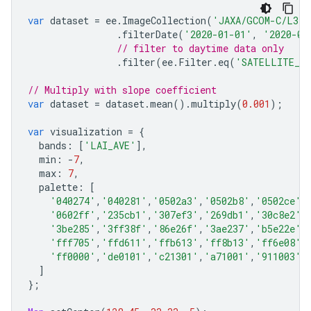
var
dataset
=
ee
.
ImageCollection
(
'JAXA/GCOM-C/L3/L
.
filterDate
(
'2020-01-01'
,
'2020-02
// filter to daytime data only
.
filter
(
ee
.
Filter
.
eq
(
'SATELLITE_DI
// Multiply with slope coefficient
var
dataset
=
dataset
.
mean
().
multiply
(
0.001
);
var
visualization
=
{
bands
:
[
'LAI_AVE'
],
min
:
-
7
,
max
:
7
,
palette
:
[
'040274'
,
'040281'
,
'0502a3'
,
'0502b8'
,
'0502ce'
,
'0602ff'
,
'235cb1'
,
'307ef3'
,
'269db1'
,
'30c8e2'
,
'3be285'
,
'3ff38f'
,
'86e26f'
,
'3ae237'
,
'b5e22e'
,
'fff705'
,
'ffd611'
,
'ffb613'
,
'ff8b13'
,
'ff6e08'
,
'ff0000'
,
'de0101'
,
'c21301'
,
'a71001'
,
'911003'
,
]
};