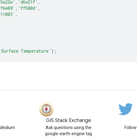
b5e22e'
,
'd6e21f'
,
ff6e08'
,
'ff500d'
,
911003'
,
 Surface Temperature'
);
GIS Stack Exchange
n Medium
Ask questions using the
Follo
google-earth-engine tag