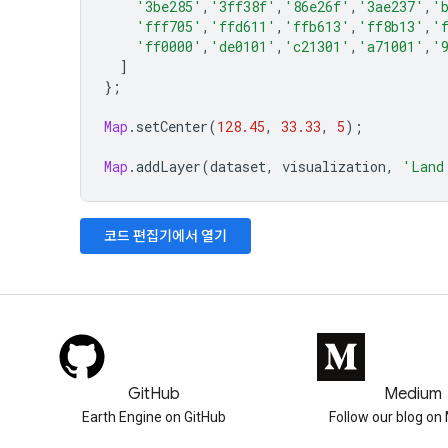
'3be285'
,
'3ff38f'
,
'86e26f'
,
'3ae237'
,
'
'fff705'
,
'ffd611'
,
'ffb613'
,
'ff8b13'
,
'
'ff0000'
,
'de0101'
,
'c21301'
,
'a71001'
,
'
]
};
Map
.
setCenter
(
128.45
,
33.33
,
5
);
Map
.
addLayer
(
dataset
,
visualization
,
'Land
코드 편집기에서 열기
GitHub
Medium
Earth Engine on GitHub
Follow our blog o