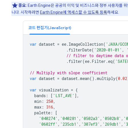
중요:
Earth Engine은 공공의 이익 및 비즈니스와 정부 사용자를 
니다. 시작하려면
Earth Engine에 액세스할 수 있도록 등록
하세요.
코드 편집기(JavaScript)
var
dataset
=
ee
.
ImageCollection
(
'JAXA/GCO
.
filterDate
(
'2020-01-01'
,
// filter to daytime data 
.
filter
(
ee
.
Filter
.
eq
(
'SATE
// Multiply with slope coefficient
var
dataset
=
dataset
.
mean
().
multiply
(
0.02
var
visualization
=
{
bands
:
[
'LST_AVE'
],
min
:
250
,
max
:
316
,
palette
:
[
'040274'
,
'040281'
,
'0502a3'
,
'0502b8'
,
'
'0602ff'
,
'235cb1'
,
'307ef3'
,
'269db1'
,
'