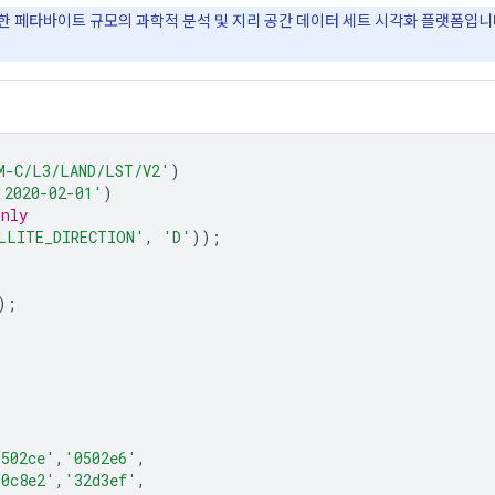
위한 페타바이트 규모의 과학적 분석 및 지리 공간 데이터 세트 시각화 플랫폼입니다. 
M-C/L3/LAND/LST/V2'
)
'2020-02-01'
)
only
LLITE_DIRECTION'
,
'D'
));
);
0502ce'
,
'0502e6'
,
30c8e2'
,
'32d3ef'
,