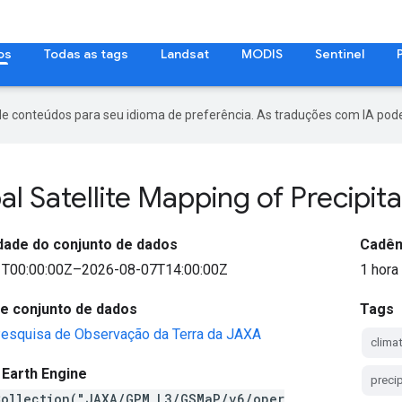
os
Todas as tags
Landsat
MODIS
Sentinel
de conteúdos para seu idioma de preferência. As traduções com IA pode
l Satellite Mapping of Precipita
idade do conjunto de dados
Cadên
T00:00:00Z–2026-08-07T14:00:00Z
1 hora
e conjunto de dados
Tags
Pesquisa de Observação da Terra da JAXA
clima
 Earth Engine
precip
Collection("JAXA/GPM_L3/GSMaP/v6/oper