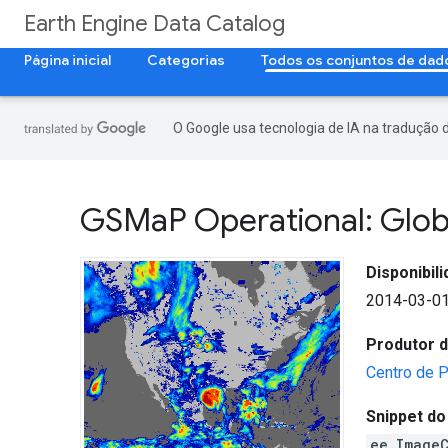
Earth Engine Data Catalog
Página inicial
Categorias
Todos os conjuntos de dad
O Google usa tecnologia de IA na tradução 
GSMa
P Operational: Globa
Disponibil
2014-03-01
Produtor d
Centro de 
Snippet do
ee.Image