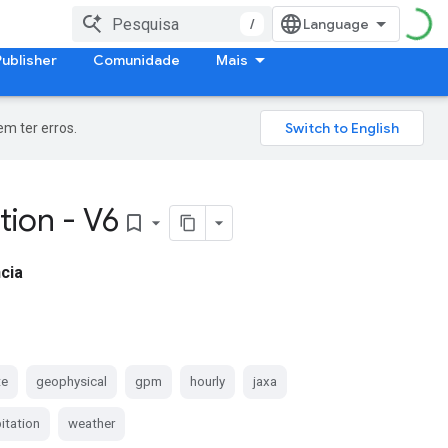
/
Publisher
Comunidade
Mais
m ter erros.
tion - V6
bookmark_border
cia
te
geophysical
gpm
hourly
jaxa
itation
weather