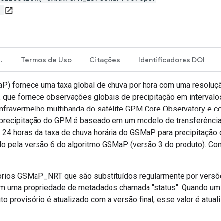
)
open_in_new
 de imagens
Termos de Uso
Citações
Identificadores DOI
MaP) fornece uma taxa global de chuva por hora com uma resoluç
 que fornece observações globais de precipitação em intervalo
nfravermelho multibanda do satélite GPM Core Observatory e c
 precipitação do GPM é baseado em um modelo de transferência r
24 horas da taxa de chuva horária do GSMaP para precipitação 
 pela versão 6 do algoritmo GSMaP (versão 3 do produto). Con
sórios GSMaP_NRT que são substituídos regularmente por ver
m uma propriedade de metadados chamada "status". Quando um pro
to provisório é atualizado com a versão final, esse valor é atua