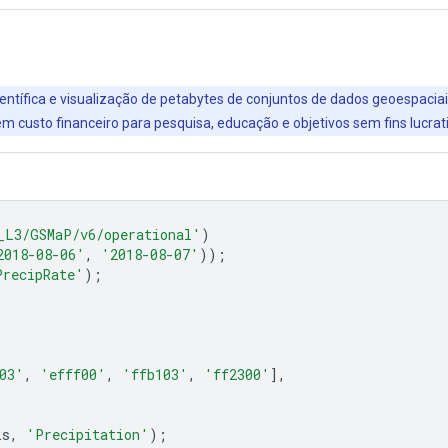
entífica e visualização de petabytes de conjuntos de dados geoespaciai
 custo financeiro para pesquisa, educação e objetivos sem fins lucrat
_L3/GSMaP/v6/operational'
)
2018-08-06'
,
'2018-08-07'
));
PrecipRate'
);
03'
,
'efff00'
,
'ffb103'
,
'ff2300'
],
is
,
'Precipitation'
);