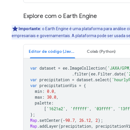
Explore com o Earth Engine
Importante:
o Earth Engine é uma plataforma para análise ci
empresariais e governamentais. A plataforma pode ser usada sem
Editor de código (JavaScript)
Colab (Python)
var
dataset
=
ee
.
ImageCollection
(
'JAXA/GPM
.
filter
(
ee
.
Filter
.
date
(
'
var
precipitation
=
dataset
.
select
(
'hourly
var
precipitationVis
=
{
min
:
0.0
,
max
:
30.0
,
palette
:
[
'1621a2'
,
'ffffff'
,
'03ffff'
,
'13ff
};
Map
.
setCenter
(
-
90.7
,
26.12
,
2
);
Map
.
addLayer
(
precipitation
,
precipitationV