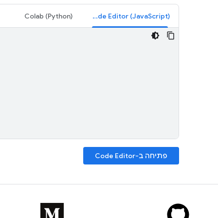
‫Colab (Python)
Code Editor (JavaScript)
פתיחה ב-Code Editor