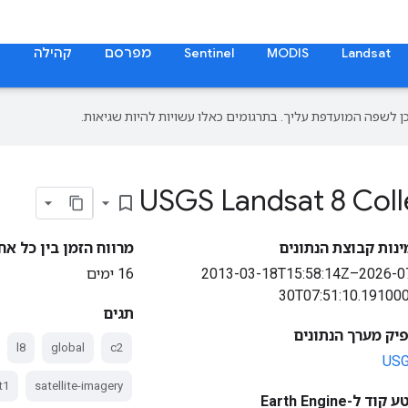
Landsat
MODIS
Sentinel
מפרסם
קהילה
ת
USGS Landsat 8 Colle
bookmark_border
ינות קבוצת הנתונים
מרווח הזמן בין כל אח
2013-03-18T15:58:14Z–2026-0
16 ימים
30T07:51:10.19100
תגים
יק מערך הנתונים
l8
global
c2
US
t1
satellite-imagery
קוד ל-Earth Engine