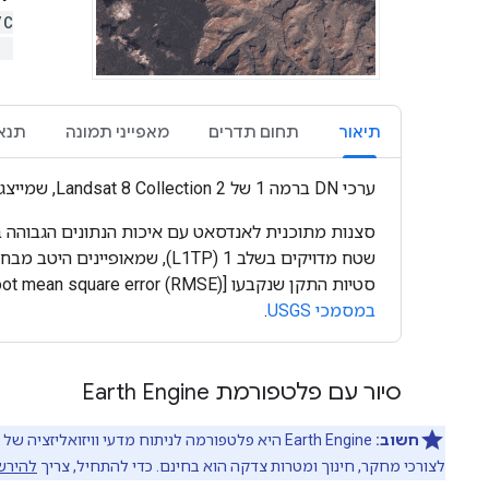
/C
)
תיאור
תחום תדרים
מאפייני תמונה
תנאי
ערכי DN ברמה 1 של Landsat 8 Collection 2, שמייצגים קרינה מותאמת ומכוילת שתועדה בחיישן.
סטיות התקן שנקבעו [‎<=12 m root mean square error (RMSE)]. אפשר להניח שכל נתוני Landsat ברמה 1 עקביים ועברו כיול הדדי (ללא קשר לחיישן) בכל האוסף. מידע נוסף זמין
במסמכי USGS
.
סיור עם פלטפורמת Earth Engine
חשוב:
לצורכי מחקר, חינוך ומטרות צדקה הוא בחינם. כדי להתחיל, צריך
להירשם ל