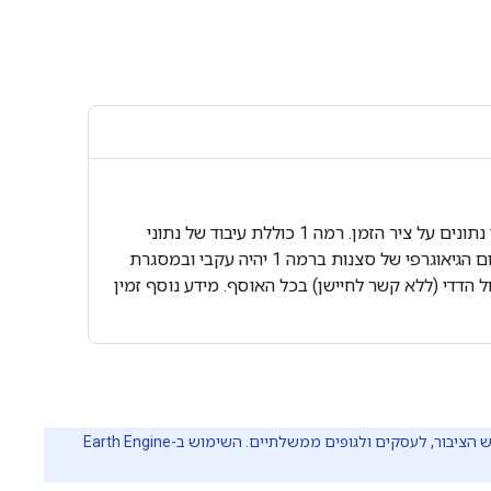
סצנות מתוכנית לאנדסאט עם איכות הנתונים הגבוהה ביותר שאפשר ממוקמות ברמה 1 ונחשבות כמתאימות לניתוח של עיבוד נתונים על ציר הזמן. רמה 1 כוללת עיבוד של נתוני
שטח מדויקים בשלב 1 (L1TP), שמאופיינים היטב מבחינת רדיומטריה ועברו כיול הדדי בין החיישנים השונים של Landsat. הרישום הגיאוגרפי של סצנות ברמה 1 יהיה עקבי ובמסגרת
‫Earth Engine היא פלטפורמה לניתוח מדעי וויזואליזציה של נתונים גיאו-מרחביים בקנה מידה של פטה-בייטים. הפלטפורמה מיועדת לשימוש הציבור, לעסקים ולגופים ממשלתיים. השימוש ב-Earth Engine