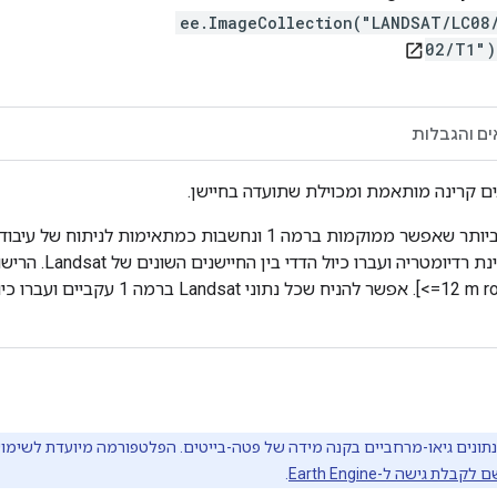
ee.ImageCollection("LANDSAT/LC08
02/T1"
open_in_new
ם והגבלות
קבלת גישה ל-Earth Engine
.