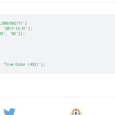
LC08/C02/T1'
)
,
'2017-12-31'
);
B3'
,
'B2'
]);
,
'True Color (432)'
);