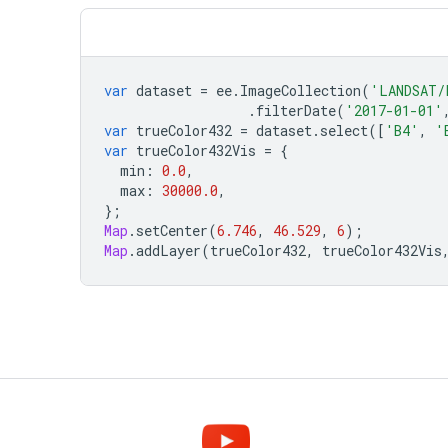
var
dataset
=
ee
.
ImageCollection
(
'LANDSAT/
.
filterDate
(
'2017-01-01'
var
trueColor432
=
dataset
.
select
([
'B4'
,
'
var
trueColor432Vis
=
{
min
:
0.0
,
max
:
30000.0
,
};
Map
.
setCenter
(
6.746
,
46.529
,
6
);
Map
.
addLayer
(
trueColor432
,
trueColor432Vis