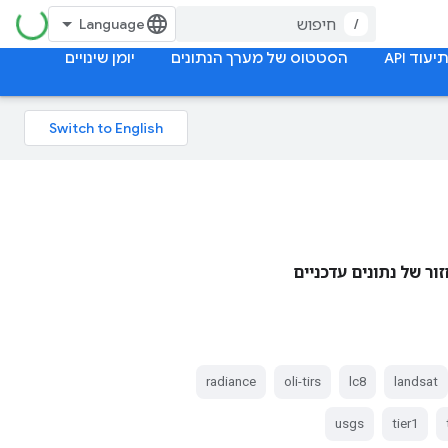
/
יעוד API
הסטטוס של מערך הנתונים
יומן שינויים
זור של נתונים עדכניים
radiance
oli-tirs
lc8
landsat
usgs
tier1