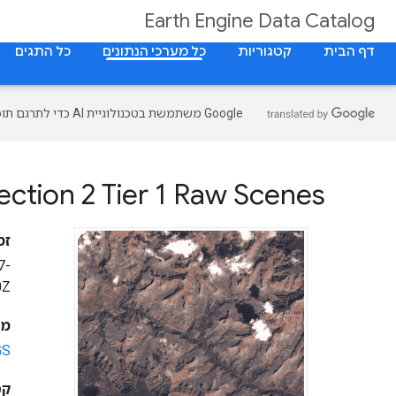
Earth Engine Data Catalog
דף הבית
קטגוריות
כל מערכי הנתונים
כל התגים
‫Google משתמשת בטכנולוגיית AI כדי לתרגם תוכן לשפה המועדפת עליך. בתרגומים כאלו עשויות להיות שגיאות.
ction 2 Tier 1 Raw Scenes
זמ
7-
0Z
מפ
GS
קטע 