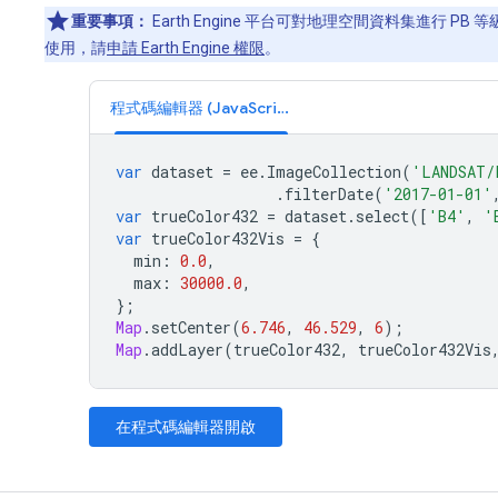
重要事項：
Earth Engine 平台可對地理空間資料集進行 
使用，請
申請 Earth Engine 權限
。
程式碼編輯器 (JavaScript)
var
dataset
=
ee
.
ImageCollection
(
'LANDSAT/
.
filterDate
(
'2017-01-01'
var
trueColor432
=
dataset
.
select
([
'B4'
,
'
var
trueColor432Vis
=
{
min
:
0.0
,
max
:
30000.0
,
};
Map
.
setCenter
(
6.746
,
46.529
,
6
);
Map
.
addLayer
(
trueColor432
,
trueColor432Vis
在程式碼編輯器開啟