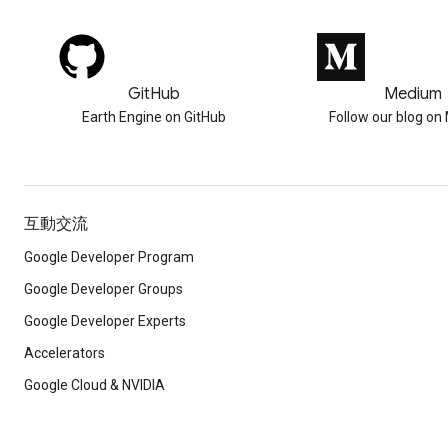
GitHub
Medium
Earth Engine on GitHub
Follow our blog o
互動交流
Google Developer Program
Google Developer Groups
Google Developer Experts
Accelerators
Google Cloud & NVIDIA