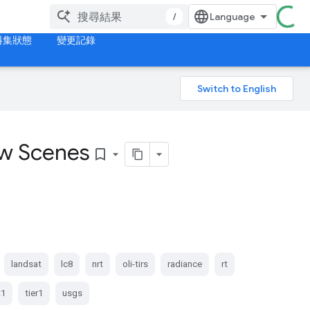
/
料集狀態
變更記錄
aw Scenes
bookmark_border
landsat
lc8
nrt
oli-tirs
radiance
rt
t1
tier1
usgs