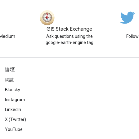
GIS Stack Exchange
n Medium
Ask questions using the
Follo
google-earth-engine tag
論壇
網誌
Bluesky
Instagram
LinkedIn
X (Twitter)
YouTube