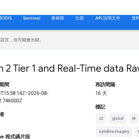
MODIS
Sentinel
發佈商
社群
API 說明文件
資
偏好的語言，但可能會出錯。
n 2 Tier 1 and Real-Time data R
期間
再訪間隔
8T15:58:14Z–2026-08-
16 天
2.746000Z
標記
者
c2
global
l8
satellite-imagery
gine 程式碼片段