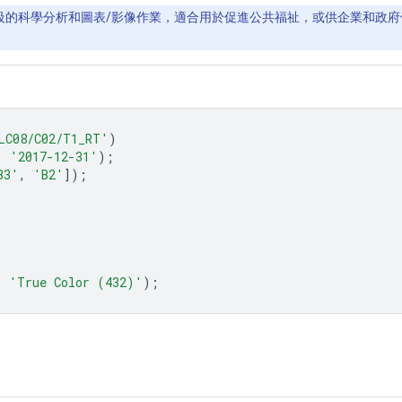
PB 等級的科學分析和圖表/影像作業，適合用於促進公共福祉，或供企業和政府使
LC08/C02/T1_RT'
)
,
'2017-12-31'
);
B3'
,
'B2'
]);
,
'True Color (432)'
);