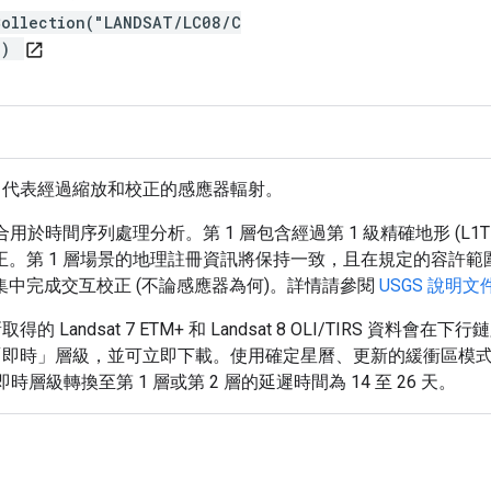
Collection("LANDSAT/LC08/C
")
open_in_new
時資料 DN 值，代表經過縮放和校正的感應器輻射。
，適合用於時間序列處理分析。第 1 層包含經過第 1 級精確地形 (
正。第 1 層場景的地理註冊資訊將保持一致，且在規定的容許範圍內 (均
資料集中完成交互校正 (不論感應器為何)。詳情請參閱
USGS 說明文
新取得的 Landsat 7 ETM+ 和 Landsat 8 OLI/TIR
在「即時」層級，並可立即下載。使用確定星曆、更新的緩衝區模式參
層級轉換至第 1 層或第 2 層的延遲時間為 14 至 26 天。