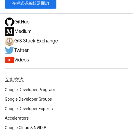
在程式碼編輯器開啟
GitHub
Medium
GIS Stack Exchange
Twitter
Videos
互動交流
Google Developer Program
Google Developer Groups
Google Developer Experts
Accelerators
Google Cloud & NVIDIA