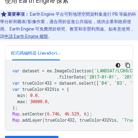
使用 Earth Engine 探索
重要事項：
Earth Engine 平台可對地理空間資料集進行 PB 等級的科
學分析和圖表/影像作業，適合用於促進公共福祉，或供企業和政府使
用。 Earth Engine 可免費用於研究、教育和非營利用途。如有意使用，
請
申請 Earth Engine 權限
。
程式碼編輯器 (JavaScript)
var
dataset
=
ee
.
ImageCollection
(
'LANDSAT/LC08/C02
.
filterDate
(
'2017-01-01'
,
'2017-
var
trueColor432
=
dataset
.
select
([
'B4'
,
'B3'
,
'B2
var
trueColor432Vis
=
{
min
:
0.0
,
max
:
30000.0
,
};
Map
.
setCenter
(
6.746
,
46.529
,
6
);
Map
.
addLayer
(
trueColor432
,
trueColor432Vis
,
'True 