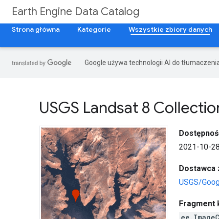
Earth Engine Data Catalog
Strona główna
Kategorie
Wszystkie zbiory danych
Google używa technologii AI do tłumaczeni
USGS Landsat 8 Collection
Dostępnoś
2021-10-28
Dostawca 
USGS/Goog
Fragment 
ee.Image