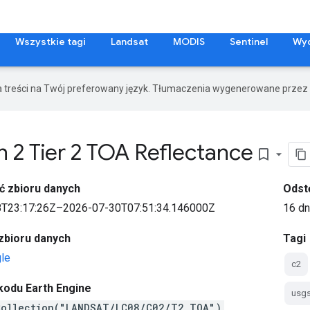
Wszystkie tagi
Landsat
MODIS
Sentinel
Wy
a treści na Twój preferowany język. Tłumaczenia wygenerowane przez 
 2 Tier 2 TOA Reflectance
bookmark_border
ć zbioru danych
Odst
T23:17:26Z–2026-07-30T07:51:34.146000Z
16 dn
zbioru danych
Tagi
le
c2
kodu Earth Engine
usg
Collection("LANDSAT/LC08/C02/T2_TOA")