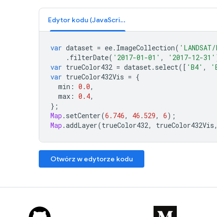
Edytor kodu (JavaScript)
var
dataset
=
ee
.
ImageCollection
(
'LANDSAT/
.
filterDate
(
'2017-01-01'
,
'2017-12-31'
var
trueColor432
=
dataset
.
select
([
'B4'
,
'
var
trueColor432Vis
=
{
min
:
0.0
,
max
:
0.4
,
};
Map
.
setCenter
(
6.746
,
46.529
,
6
);
Map
.
addLayer
(
trueColor432
,
trueColor432Vis
Otwórz w edytorze kodu