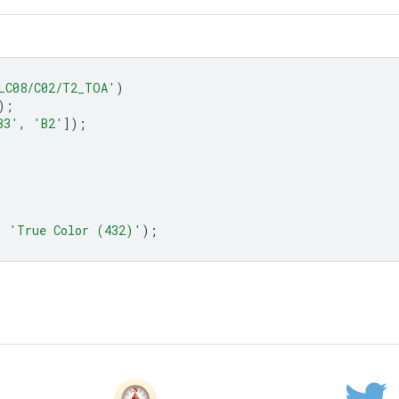
LC08/C02/T2_TOA'
)
);
B3'
,
'B2'
]);
,
'True Color (432)'
);