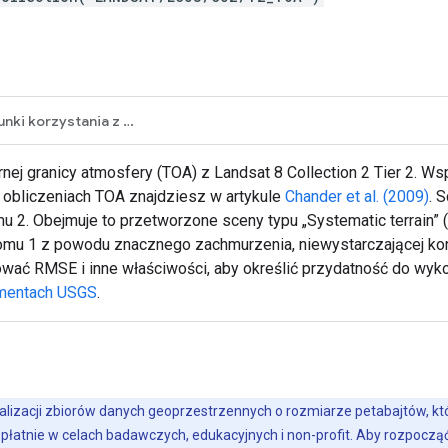
Warunki korzystania z usługi
ej granicy atmosfery (TOA) z Landsat 8 Collection 2 Tier 2. Wsp
 obliczeniach TOA znajdziesz w artykule
Chander et al. (2009)
. 
 2. Obejmuje to przetworzone sceny typu „Systematic terrain” (
ziomu 1 z powodu znacznego zachmurzenia, niewystarczającej kon
ać RMSE i inne właściwości, aby określić przydatność do wyko
mentach USGS
.
alizacji zbiorów danych geoprzestrzennych o rozmiarze petabajtów, któr
płatnie w celach badawczych, edukacyjnych i non-profit. Aby rozpoczą