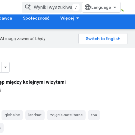
/
dawca
Społeczność
Więcej
AI mogą zawierać błędy.
ęp między kolejnymi wizytami
i
globalne
landsat
zdjęcia-satelitarne
toa
s