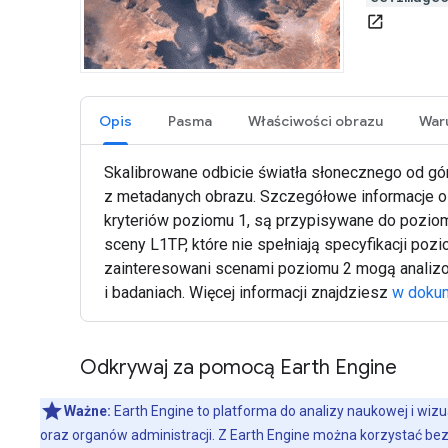
open_in_new
Opis
Pasma
Właściwości obrazu
Skalibrowane odbicie światła słonecznego od górn
z metadanych obrazu. Szczegółowe informacje o
kryteriów poziomu 1, są przypisywane do poziomu
sceny L1TP, które nie spełniają specyfikacji po
zainteresowani scenami poziomu 2 mogą analizow
i badaniach. Więcej informacji znajdziesz
w doku
Odkrywaj za pomocą Earth Engine
Ważne:
Earth Engine to platforma do analizy naukowej i wizu
oraz organów administracji. Z Earth Engine można korzystać bez