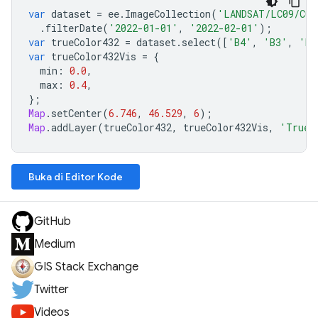
var
dataset
=
ee
.
ImageCollection
(
'LANDSAT/LC09/C02
.
filterDate
(
'2022-01-01'
,
'2022-02-01'
);
var
trueColor432
=
dataset
.
select
([
'B4'
,
'B3'
,
'B2
var
trueColor432Vis
=
{
min
:
0.0
,
max
:
0.4
,
};
Map
.
setCenter
(
6.746
,
46.529
,
6
);
Map
.
addLayer
(
trueColor432
,
trueColor432Vis
,
'True 
Buka di Editor Kode
GitHub
Medium
GIS Stack Exchange
Twitter
Videos