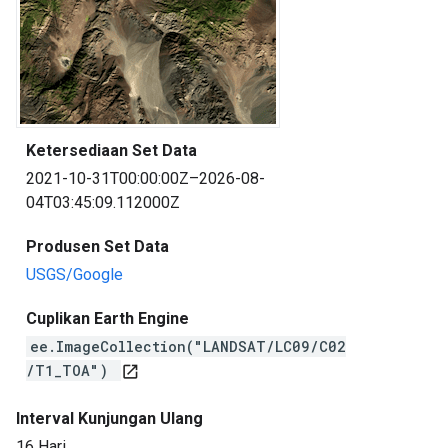
Ketersediaan Set Data
2021-10-31T00:00:00Z–2026-08-
04T03:45:09.112000Z
Produsen Set Data
USGS/Google
Cuplikan Earth Engine
ee.ImageCollection("LANDSAT/LC09/C02
/T1_TOA")
open_in_new
Interval Kunjungan Ulang
16 Hari