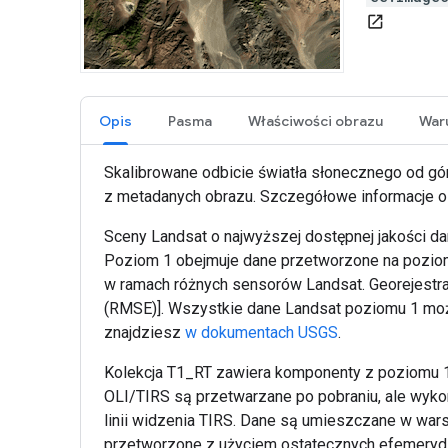
open_in_new
Opis
Pasma
Właściwości obrazu
Skalibrowane odbicie światła słonecznego od górn
z metadanych obrazu. Szczegółowe informacje o
Sceny Landsat o najwyższej dostępnej jakości 
Poziom 1 obejmuje dane przetworzone na poziomi
w ramach różnych sensorów Landsat. Georejestrac
(RMSE)]. Wszystkie dane Landsat poziomu 1 można
znajdziesz
w dokumentach USGS
.
Kolekcja T1_RT zawiera komponenty z poziomu 1
OLI/TIRS są przetwarzane po pobraniu, ale wyk
linii widzenia TIRS. Dane są umieszczane w war
przetworzone z użyciem ostatecznych efemeryd,