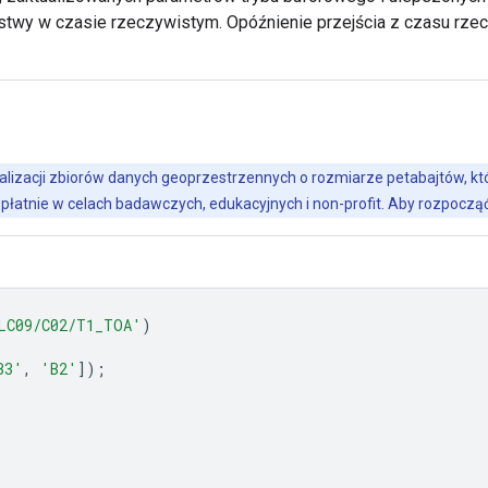
arstwy w czasie rzeczywistym. Opóźnienie przejścia z czasu rze
alizacji zbiorów danych geoprzestrzennych o rozmiarze petabajtów, któr
płatnie w celach badawczych, edukacyjnych i non-profit. Aby rozpoczą
LC09/C02/T1_TOA'
)
B3'
,
'B2'
]);