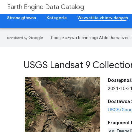
Earth Engine Data Catalog
Strona główna
Kategorie
Wszystkie zbiory danych
Google używa technologii AI do tłumaczeni
USGS Landsat 9 Collection
Dostępnoś
2021-10-31
Dostawca 
USGS/Goog
Fragment 
ee.Image