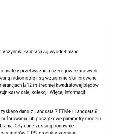
ółczynniki kalibracji są wyodrębniane
do analizy przetwarzania szeregów czasowych.
waną radiometrię i są wzajemnie skalibrowane
olerancjach [≤12 m średniej kwadratowej błędów
ika) w całej kolekcji. Więcej informacji
ozyskane dane z Landsata 7 ETM+ i Landsata 8
u buforowania lub początkowe parametry modelu
obrania. Gdy dane zostaną ponownie
 parametrów TIRS, produkty zostaną