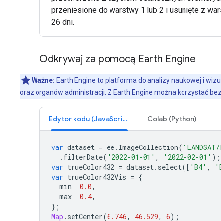
przeniesione do warstwy 1 lub 2 i usunięte z w
26 dni.
Odkrywaj za pomocą Earth Engine
Ważne:
Earth Engine to platforma do analizy naukowej i wizu
oraz organów administracji. Z Earth Engine można korzystać bez
Edytor kodu (JavaScript)
Colab (Python)
var
dataset
=
ee
.
ImageCollection
(
'LANDSAT/
.
filterDate
(
'2022-01-01'
,
'2022-02-01'
);
var
trueColor432
=
dataset
.
select
([
'B4'
,
'
var
trueColor432Vis
=
{
min
:
0.0
,
max
:
0.4
,
};
Map
.
setCenter
(
6.746
,
46.529
,
6
);