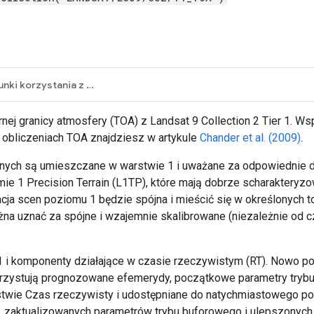
Warunki korzystania z usługi
ej granicy atmosfery (TOA) z Landsat 9 Collection 2 Tier 1. Wsp
 obliczeniach TOA znajdziesz w artykule
Chander et al. (2009)
.
danych są umieszczane w warstwie 1 i uważane za odpowiednie 
e 1 Precision Terrain (L1TP), które mają dobrze scharakteryzo
ja scen poziomu 1 będzie spójna i mieścić się w określonych t
 uznać za spójne i wzajemnie skalibrowane (niezależnie od czujn
 i komponenty działające w czasie rzeczywistym (RT). Nowo p
orzystują prognozowane efemerydy, początkowe parametry tryb
stwie Czas rzeczywisty i udostępniane do natychmiastowego p
 zaktualizowanych parametrów trybu buforowego i ulepszonych