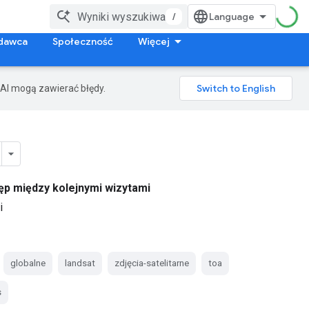
/
dawca
Społeczność
Więcej
AI mogą zawierać błędy.
ęp między kolejnymi wizytami
i
globalne
landsat
zdjęcia-satelitarne
toa
s