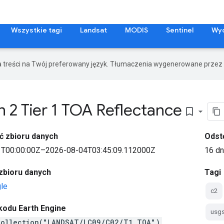
Wszystkie tagi
Landsat
MODIS
Sentinel
Wy
a treści na Twój preferowany język. Tłumaczenia wygenerowane przez 
 2 Tier 1 TOA Reflectance
bookmark_border
ć zbioru danych
Odst
T00:00:00Z–2026-08-04T03:45:09.112000Z
16 dn
zbioru danych
Tagi
le
c2
kodu Earth Engine
usg
Collection("LANDSAT/LC09/C02/T1_TOA")