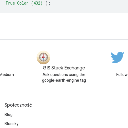
,
'True Color (432)'
);
GIS Stack Exchange
n Medium
Ask questions using the
Follo
google-earth-engine tag
Społeczność
Blog
Bluesky