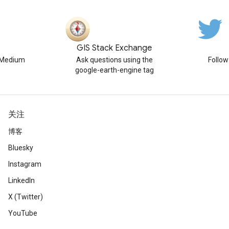
GIS Stack Exchange
n Medium
Ask questions using the
Follo
google-earth-engine tag
关注
博客
Bluesky
Instagram
LinkedIn
X (Twitter)
YouTube