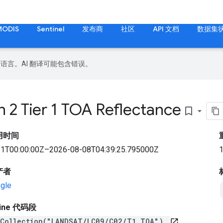
MODIS
Sentinel
发布商
社区
API 文档
数据集
好的语言。AI 翻译可能包含错误。
 2 Tier 1 TOA Reflectance
bookmark_border
用时间
1T00:00:00Z–2026-08-08T04:39:25.795000Z
产者
gle
gine 代码段
eCollection("LANDSAT/LC09/C02/T1_TOA")
open_in_new