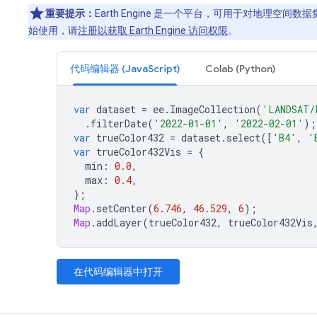
重要提示：
Earth Engine 是一个平台，可用于对地理空
始使用，请
注册以获取 Earth Engine 访问权限
。
代码编辑器 (JavaScript)
Colab (Python)
var
dataset
=
ee
.
ImageCollection
(
'LANDSAT/
.
filterDate
(
'2022-01-01'
,
'2022-02-01'
);
var
trueColor432
=
dataset
.
select
([
'B4'
,
'
var
trueColor432Vis
=
{
min
:
0.0
,
max
:
0.4
,
};
Map
.
setCenter
(
6.746
,
46.529
,
6
);
Map
.
addLayer
(
trueColor432
,
trueColor432Vis
在代码编辑器中打开