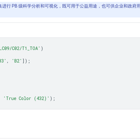
间数据集进行 PB 级科学分析和可视化，既可用于公益用途，也可供企业和政府用户
LC09/C02/T1_TOA'
)
B3'
,
'B2'
]);
,
'True Color (432)'
);