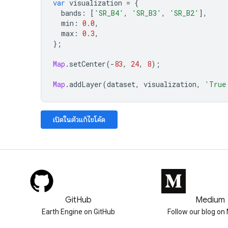
var
visualization
=
{
bands
:
[
'SR_B4'
,
'SR_B3'
,
'SR_B2'
],
min
:
0.0
,
max
:
0.3
,
};
Map
.
setCenter
(
-
83
,
24
,
8
);
Map
.
addLayer
(
dataset
,
visualization
,
'True
เปิดในตัวแก้ไขโค้ด
GitHub
Medium
Earth Engine on GitHub
Follow our blog o