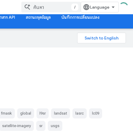
/
กสาร API
สถานะชุดข้อมูล
บันทึกการเปลี่ยนแปลง
fmask
global
l9sr
landsat
lasrc
lc09
satellite-imagery
sr
usgs