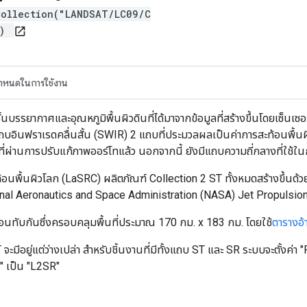
Collection("LANDSAT/LC09/C
")
open_in_new
กำหนดในการใช้งาน
ั้นบรรยากาศและอุณหภูมิพื้นผิวดินที่ได้มาจากข้อมูลที่สร้างขึ้นโดยเซ็นเ
บอินฟราเรดคลื่นสั้น (SWIR) 2 แถบที่ประมวลผลเป็นค่าการสะท้อนพื้นผ
วที่ผ่านการปรับแก้ภาพออร์โทแล้ว นอกจากนี้ ยังมีแถบความถี่กลางที่ใ
อนพื้นผิวโลก (LaSRC) ผลิตภัณฑ์ Collection 2 ST ทั้งหมดสร้างขึ้นด้วย
onal Aeronautics and Space Administration (NASA) Jet Propulsio
ซ้อนทับกันซึ่งครอบคลุมพื้นที่ประมาณ 170 กม. x 183 กม. โดยใช้
ตารางอ้
ะมีอยู่แต่ว่างเปล่า สำหรับชิ้นงานที่มีทั้งแถบ ST และ SR ระบบจะตั้ง
 เป็น "L2SR"