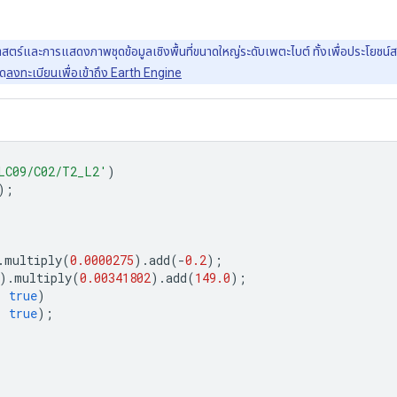
์และการแสดงภาพชุดข้อมูลเชิงพื้นที่ขนาดใหญ่ระดับเพตะไบต์ ทั้งเพื่อประโยชน์สาธา
รด
ลงทะเบียนเพื่อเข้าถึง Earth Engine
LC09/C02/T2_L2'
)
);
.
multiply
(
0.0000275
).
add
(
-
0.2
);
).
multiply
(
0.00341802
).
add
(
149.0
);
,
true
)
,
true
);