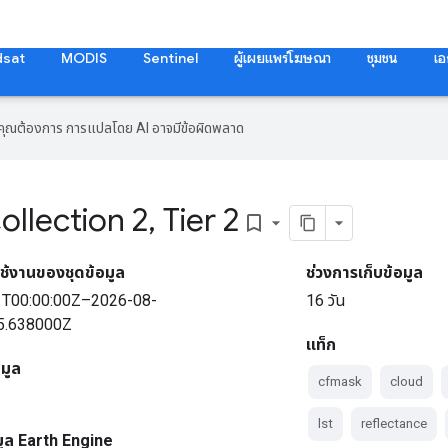
dsat
MODIS
Sentinel
ผู้เผยแพร่โฆษณา
ชุมชน
เอ
ที่คุณต้องการ การแปลโดย AI อาจมีข้อผิดพลาด
ollection 2
,
Tier 2
bookmark_border
ช้งานของชุดข้อมูล
ช่วงการเก็บข้อมูล
1T00:00:00Z–2026-08-
16 วัน
5.638000Z
แท็ก
อมูล
cfmask
cloud
lst
reflectance
มูล Earth Engine