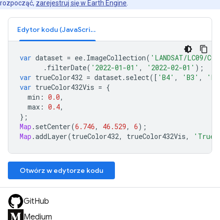
rozpocząć,
zarejestruj się w Earth Engine
.
Edytor kodu (JavaScript)
var
dataset
=
ee
.
ImageCollection
(
'LANDSAT/LC09/C02
.
filterDate
(
'2022-01-01'
,
'2022-02-01'
);
var
trueColor432
=
dataset
.
select
([
'B4'
,
'B3'
,
'B2
var
trueColor432Vis
=
{
min
:
0.0
,
max
:
0.4
,
};
Map
.
setCenter
(
6.746
,
46.529
,
6
);
Map
.
addLayer
(
trueColor432
,
trueColor432Vis
,
'True 
Otwórz w edytorze kodu
GitHub
Medium