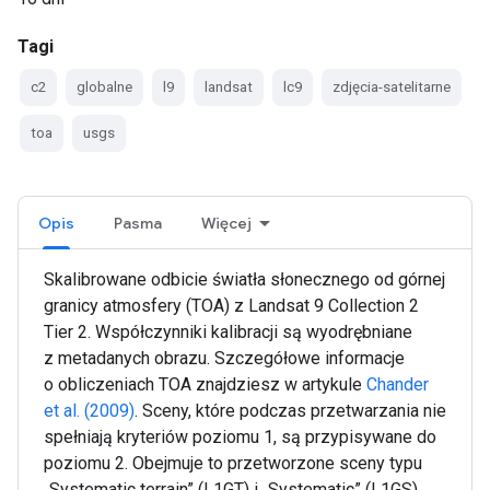
Tagi
c2
globalne
l9
landsat
lc9
zdjęcia-satelitarne
toa
usgs
Opis
Pasma
Więcej
Skalibrowane odbicie światła słonecznego od górnej
granicy atmosfery (TOA) z Landsat 9 Collection 2
Tier 2. Współczynniki kalibracji są wyodrębniane
z metadanych obrazu. Szczegółowe informacje
o obliczeniach TOA znajdziesz w artykule
Chander
et al. (2009)
. Sceny, które podczas przetwarzania nie
spełniają kryteriów poziomu 1, są przypisywane do
poziomu 2. Obejmuje to przetworzone sceny typu
„Systematic terrain” (L1GT) i „Systematic” (L1GS),