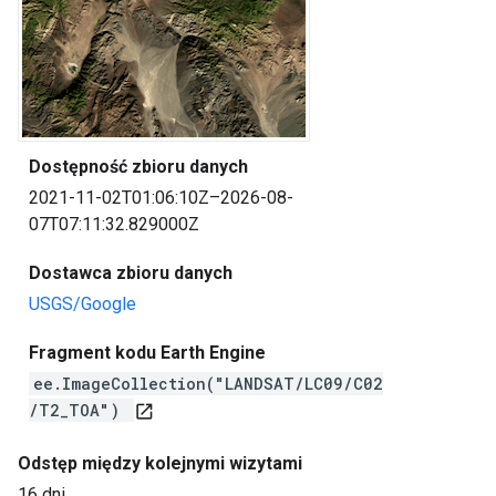
Dostępność zbioru danych
2021-11-02T01:06:10Z–2026-08-
07T07:11:32.829000Z
Dostawca zbioru danych
USGS/Google
Fragment kodu Earth Engine
ee.ImageCollection("LANDSAT/LC09/C02
/T2_TOA")
open_in_new
Odstęp między kolejnymi wizytami
16 dni