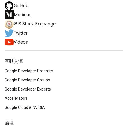
GitHub
Medium
GIS Stack Exchange
Twitter
Videos
互動交流
Google Developer Program
Google Developer Groups
Google Developer Experts
Accelerators
Google Cloud & NVIDIA
論壇