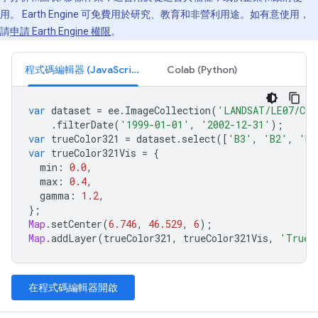
用。 Earth Engine 可免費用於研究、教育和非營利用途。如有意使用，
請
申請 Earth Engine 權限
。
程式碼編輯器 (JavaScript)
Colab (Python)
var
dataset
=
ee
.
ImageCollection
(
'LANDSAT/LE07/C02
.
filterDate
(
'1999-01-01'
,
'2002-12-31'
);
var
trueColor321
=
dataset
.
select
([
'B3'
,
'B2'
,
'B1
var
trueColor321Vis
=
{
min
:
0.0
,
max
:
0.4
,
gamma
:
1.2
,
};
Map
.
setCenter
(
6.746
,
46.529
,
6
);
Map
.
addLayer
(
trueColor321
,
trueColor321Vis
,
'True 
在程式碼編輯器開啟