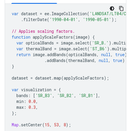
var
dataset
=
ee
.
ImageCollection
(
'LANDSAT/LT04/C02
.
filterDate
(
'1990-04-01'
,
'1990-05-01'
);
// Applies scaling factors.
function
applyScaleFactors
(
image
)
{
var
opticalBands
=
image
.
select
(
'SR_B.'
).
multipl
var
thermalBand
=
image
.
select
(
'ST_B6'
).
multiply
return
image
.
addBands
(
opticalBands
,
null
,
true
)
.
addBands
(
thermalBand
,
null
,
true
);
}
dataset
=
dataset
.
map
(
applyScaleFactors
);
var
visualization
=
{
bands
:
[
'SR_B3'
,
'SR_B2'
,
'SR_B1'
],
min
:
0.0
,
max
:
0.3
,
};
Map
.
setCenter
(
15
,
53
,
8
);