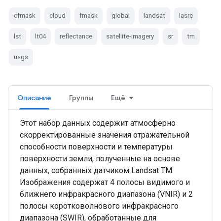
cfmask
cloud
fmask
global
landsat
lasrc
lst
lt04
reflectance
satellite-imagery
sr
tm
usgs
Описание
Группы
Ещё
Этот набор данных содержит атмосферно
скорректированные значения отражательной
способности поверхности и температуры
поверхности земли, полученные на основе
данных, собранных датчиком Landsat TM.
Изображения содержат 4 полосы видимого и
ближнего инфракрасного диапазона (VNIR) и 2
полосы коротковолнового инфракрасного
диапазона (SWIR), обработанные для