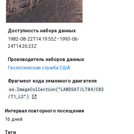
Доступность набора данных
1982-08-22T14:19:55Z–1993-06-
24T14:26:23Z
Производитель наборов данных
Геологическая служба США
Фрагмент кода земляного двигателя
ee.ImageCollection("LANDSAT/LT04/C02
/T1_L2")
open_in_new
Интервал повторного посещения
16 дней
Теги