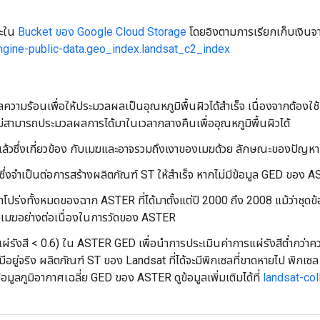
ณะใน
Bucket ของ Google Cloud Storage
โดยอิงตามการเรียกเก็บเงินจา
ngine-public-data.geo_index.landsat_c2_index
มูลความร้อนเพื่อให้ประมวลผลเป็นอุณหภูมิพื้นผิวได้สำเร็จ เนื่องจากต้
ไม่สามารถประมวลผลการได้มาในเวลากลางคืนเพื่ออุณหภูมิพื้นผิวได้
บแล้วซึ่งเกี่ยวข้อง กับเมฆและอาจรวมถึงเงาของเมฆด้วย ลักษณะของปัญหาเ
่ยซึ่งจำเป็นต่อการสร้างผลิตภัณฑ์ ST ให้สำเร็จ หากไม่มีข้อมูล GED ของ AST
่งทั้งหมดของฉาก ASTER ที่ได้มาตั้งแต่ปี 2000 ถึง 2008 แม้ว่าชุดข้อมูลนี
องเมฆอย่างต่อเนื่องในการวัดของ ASTER
แผ่รังสี < 0.6) ใน ASTER GED เพื่อนำการประเมินค่าการแผ่รังสีต่ำกว่
ไม่มีอยู่จริง ผลิตภัณฑ์ ST ของ Landsat ที่ได้จะมีพิกเซลที่ขาดหายไป พ
มูลภูมิอากาศเฉลี่ย GED ของ ASTER ดูข้อมูลเพิ่มเติมได้ที่
landsat-co