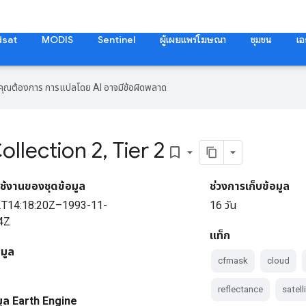
dsat
MODIS
Sentinel
ผู้เผยแพร่โฆษณา
ชุมชน
เอ
ที่คุณต้องการ การแปลโดย AI อาจมีข้อผิดพลาด
ollection 2
,
Tier 2
bookmark_border
ช้งานของชุดข้อมูล
ช่วงการเก็บข้อมูล
2T14:18:20Z–1993-11-
16 วัน
4Z
แท็ก
อมูล
cfmask
cloud
reflectance
satell
มูล Earth Engine