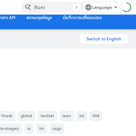
/
กสาร API
สถานะชุดข้อมูล
บันทึกการเปลี่ยนแปลง
fmask
global
landsat
lasrc
lst
lt04
ite-imagery
sr
tm
usgs