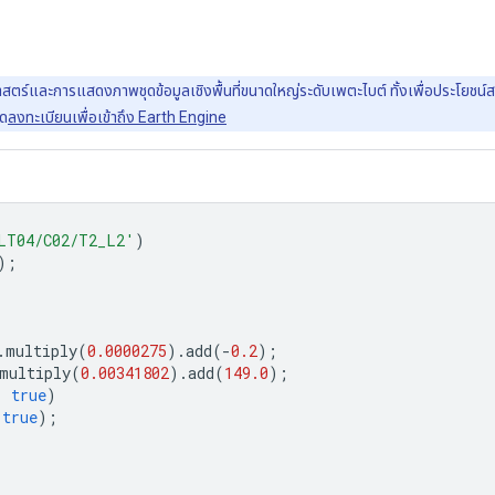
์และการแสดงภาพชุดข้อมูลเชิงพื้นที่ขนาดใหญ่ระดับเพตะไบต์ ทั้งเพื่อประโยชน์สาธา
รด
ลงทะเบียนเพื่อเข้าถึง Earth Engine
LT04/C02/T2_L2'
)
);
.
multiply
(
0.0000275
).
add
(
-
0.2
);
multiply
(
0.00341802
).
add
(
149.0
);
,
true
)
true
);