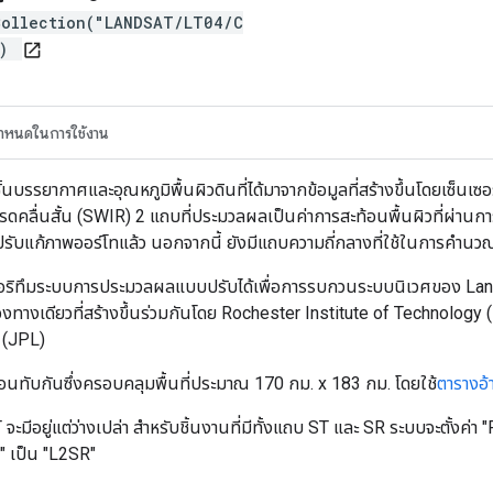
Collection("LANDSAT/LT04/C
")
open_in_new
กำหนดในการใช้งาน
ั้นบรรยากาศและอุณหภูมิพื้นผิวดินที่ได้มาจากข้อมูลที่สร้างขึ้นโดยเซ็นเซ
คลื่นสั้น (SWIR) 2 แถบที่ประมวลผลเป็นค่าการสะท้อนพื้นผิวที่ผ่าน
ารปรับแก้ภาพออร์โทแล้ว นอกจากนี้ ยังมีแถบความถี่กลางที่ใช้ในการคำ
ลกอริทึมระบบการประมวลผลแบบปรับได้เพื่อการรบกวนระบบนิเวศของ Land
่องทางเดียวที่สร้างขึ้นร่วมกันโดย Rochester Institute of Technolog
 (JPL)
ซ้อนทับกันซึ่งครอบคลุมพื้นที่ประมาณ 170 กม. x 183 กม. โดยใช้
ตารางอ้
ะมีอยู่แต่ว่างเปล่า สำหรับชิ้นงานที่มีทั้งแถบ ST และ SR ระบบจะตั้ง
 เป็น "L2SR"