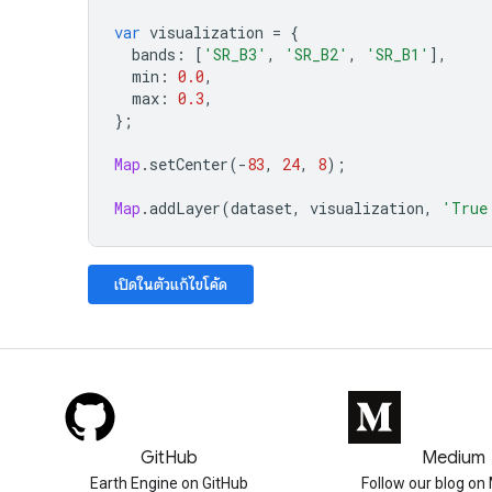
var
visualization
=
{
bands
:
[
'SR_B3'
,
'SR_B2'
,
'SR_B1'
],
min
:
0.0
,
max
:
0.3
,
};
Map
.
setCenter
(
-
83
,
24
,
8
);
Map
.
addLayer
(
dataset
,
visualization
,
'True
เปิดในตัวแก้ไขโค้ด
GitHub
Medium
Earth Engine on GitHub
Follow our blog o