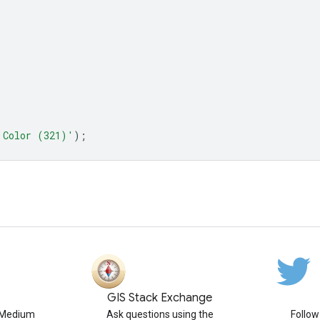
 Color (321)'
);
GIS Stack Exchange
n Medium
Ask questions using the
Follo