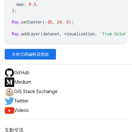
max
:
0.3
,
};
Map
.
setCenter
(
-
83
,
24
,
8
);
Map
.
addLayer
(
dataset
,
visualization
,
'True Color (
在程式碼編輯器開啟
GitHub
Medium
GIS Stack Exchange
Twitter
Videos
互動交流