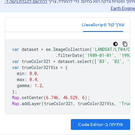
חינוך ומטרות צדקה הוא בחינם. כדי להתחיל, צריך
להירשם לקבלת גישה ל-
.
Earth Engine
עורך קוד (JavaScript)
var
dataset
=
ee
.
ImageCollection
(
'LANDSAT/LT04/C0
.
filterDate
(
'1989-01-01'
,
'1992-
var
trueColor321
=
dataset
.
select
([
'B3'
,
'B2'
,
'B1
var
trueColor321Vis
=
{
min
:
0.0
,
max
:
0.4
,
gamma
:
1.2
,
};
Map
.
setCenter
(
6.746
,
46.529
,
6
);
Map
.
addLayer
(
trueColor321
,
trueColor321Vis
,
'True 
פתיחה ב-Code Editor