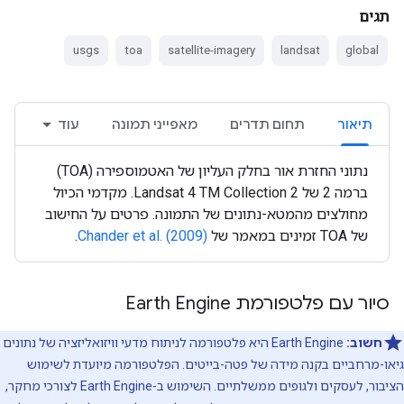
תגים
usgs
toa
satellite-imagery
landsat
global
תיאור
תחום תדרים
מאפייני תמונה
עוד
נתוני החזרת אור בחלק העליון של האטמוספירה (TOA)
ברמה 2 של Landsat 4 TM Collection 2. מקדמי הכיול
מחולצים מהמטא-נתונים של התמונה. פרטים על החישוב
של TOA זמינים במאמר של
Chander et al. (2009)
.
סיור עם פלטפורמת Earth Engine
חשוב:
‫Earth Engine היא פלטפורמה לניתוח מדעי וויזואליזציה של נתונים
גיאו-מרחביים בקנה מידה של פטה-בייטים. הפלטפורמה מיועדת לשימוש
הציבור, לעסקים ולגופים ממשלתיים. השימוש ב-Earth Engine לצורכי מחקר,