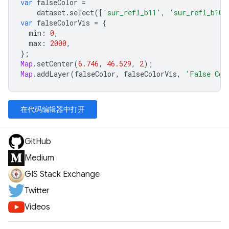
var
falseColor
=
dataset
.
select
([
'sur_refl_b11'
,
'sur_refl_b10'
var
falseColorVis
=
{
min
:
0
,
max
:
2000
,
};
Map
.
setCenter
(
6.746
,
46.529
,
2
);
Map
.
addLayer
(
falseColor
,
falseColorVis
,
'False Col
在代码编辑器中打开
GitHub
Medium
GIS Stack Exchange
Twitter
Videos