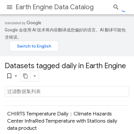
Earth Engine Data Catalog
Google 会使用 AI 技术将内容翻译成您偏好的语言。AI 翻译可能包
含错误。
Datasets tagged daily in Earth Engine
bookmark_border
CHIRTS Temperature Daily：Climate Hazards
Center InfraRed Temperature with Stations daily
data product