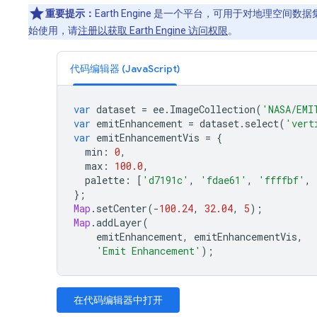
重要提示：
Earth Engine 是一个平台，可用于对地理空
始使用，请
注册以获取 Earth Engine 访问权限
。
代码编辑器 (JavaScript)
var
dataset
=
ee
.
ImageCollection
(
'NASA/EMI
var
emitEnhancement
=
dataset
.
select
(
'vert
var
emitEnhancementVis
=
{
min
:
0
,
max
:
100.0
,
palette
:
[
'd7191c'
,
'fdae61'
,
'ffffbf'
,
};
Map
.
setCenter
(
-
100.24
,
32.04
,
5
);
Map
.
addLayer
(
emitEnhancement
,
emitEnhancementVis
,
'Emit Enhancement'
);
在代码编辑器中打开