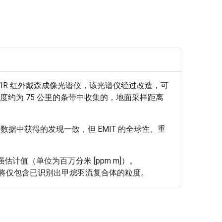
个 VSWIR 红外戴森成像光谱仪，该光谱仪经过改造，可
道处宽度约为 75 公里的条带中收集的，地面采样距离
据中获得的发现一致，但 EMIT 的全球性、重
增强估计值（单位为百万分米 [ppm m]）。
始版本将仅包含已识别出甲烷羽流复合体的粒度。