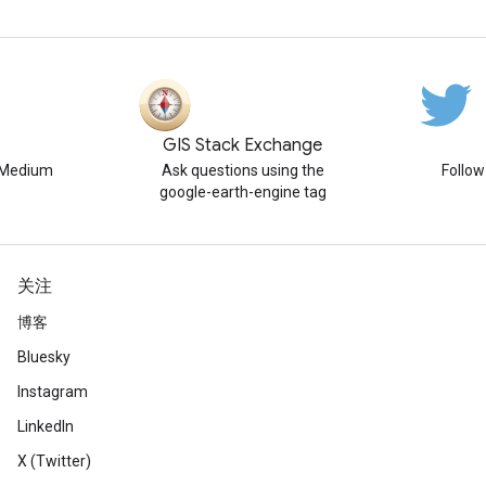
GIS Stack Exchange
n Medium
Ask questions using the
Follo
google-earth-engine tag
关注
博客
Bluesky
Instagram
LinkedIn
X (Twitter)