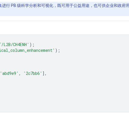
间数据集进行 PB 级科学分析和可视化，既可用于公益用途，也可供企业和政府用户
T/L2B/CH4ENH'
);
ical_column_enhancement'
);
'abd9e9'
,
'2c7bb6'
],