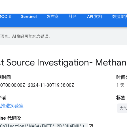
MODIS
Sentinel
发布商
社区
API 文档
数据集
好的语言。AI 翻译可能包含错误。
st Source Investigation- Meth
用时间
时间
0T00:00:00Z–2024-11-30T19:38:00Z
1 天
产者
标签
喷气推进实验室
大气
gine 代码段
eCollection("NASA/EMIT/L2B/CH4ENH")
open_in_new