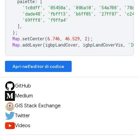
palette
:
[
'1c0dff'
,
'05450a'
,
'086a10'
,
'54a708'
,
'78d2
'dade48'
,
'fbff13'
,
'b6ff05'
,
'27ff87'
,
'c24f
'69fff8'
,
'f9ffa4'
],
};
Map
.
setCenter
(
6.746
,
46.529
,
2
);
Map
.
addLayer
(
igbpLandCover
,
igbpLandCoverVis
,
'IGB
Apri nell'editor di codice
GitHub
Medium
GIS Stack Exchange
Twitter
Videos