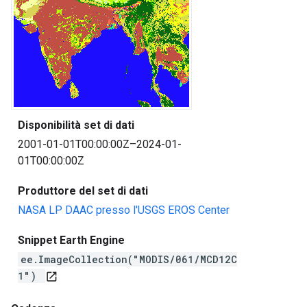
Disponibilità set di dati
2001-01-01T00:00:00Z–2024-01-
01T00:00:00Z
Produttore del set di dati
NASA LP DAAC presso l'USGS EROS Center
Snippet Earth Engine
ee.ImageCollection("MODIS/061/MCD12C
1")
open_in_new