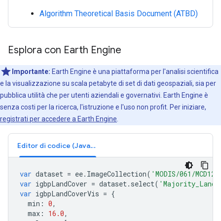
Algorithm Theoretical Basis Document (ATBD)
Esplora con Earth Engine
Importante:
Earth Engine è una piattaforma per l'analisi scientifica
e la visualizzazione su scala petabyte di set di dati geospaziali, sia per
pubblica utilità che per utenti aziendali e governativi. Earth Engine è
senza costi per la ricerca, l'istruzione e l'uso non profit. Per iniziare,
registrati per accedere a Earth Engine
.
Editor di codice (JavaScript)
var
dataset
=
ee
.
ImageCollection
(
'MODIS/061/MCD12C
var
igbpLandCover
=
dataset
.
select
(
'Majority_Land_
var
igbpLandCoverVis
=
{
min
:
0
,
max
:
16.0
,