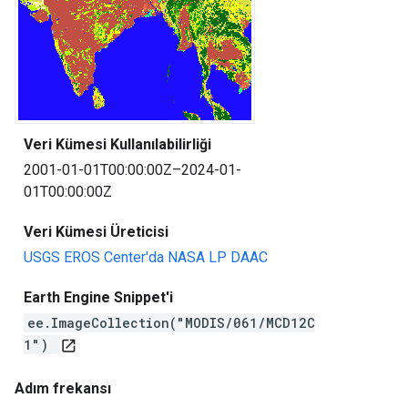
Veri Kümesi Kullanılabilirliği
2001-01-01T00:00:00Z–2024-01-
01T00:00:00Z
Veri Kümesi Üreticisi
USGS EROS Center'da NASA LP DAAC
Earth Engine Snippet'i
ee.ImageCollection("MODIS/061/MCD12C
1")
open_in_new
Adım frekansı