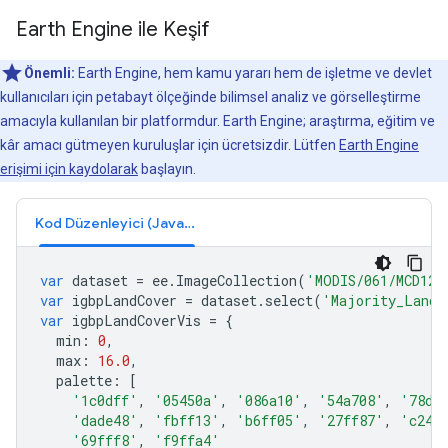
Earth Engine ile Keşif
Önemli:
Earth Engine, hem kamu yararı hem de işletme ve devlet
kullanıcıları için petabayt ölçeğinde bilimsel analiz ve görselleştirme
amacıyla kullanılan bir platformdur. Earth Engine; araştırma, eğitim ve
kâr amacı gütmeyen kuruluşlar için ücretsizdir. Lütfen
Earth Engine
erişimi için kaydolarak
başlayın.
Kod Düzenleyici (JavaScript)
var
dataset
=
ee
.
ImageCollection
(
'MODIS/061/MCD12C
var
igbpLandCover
=
dataset
.
select
(
'Majority_Land_
var
igbpLandCoverVis
=
{
min
:
0
,
max
:
16.0
,
palette
:
[
'1c0dff'
,
'05450a'
,
'086a10'
,
'54a708'
,
'78d2
'dade48'
,
'fbff13'
,
'b6ff05'
,
'27ff87'
,
'c24f
'69fff8'
,
'f9ffa4'