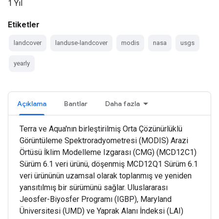
1 Yıl
Etiketler
landcover
landuse-landcover
modis
nasa
usgs
yearly
Açıklama
Bantlar
Daha fazla
Terra ve Aqua'nın birleştirilmiş Orta Çözünürlüklü
Görüntüleme Spektroradyometresi (MODIS) Arazi
Örtüsü İklim Modelleme Izgarası (CMG) (MCD12C1)
Sürüm 6.1 veri ürünü, döşenmiş MCD12Q1 Sürüm 6.1
veri ürününün uzamsal olarak toplanmış ve yeniden
yansıtılmış bir sürümünü sağlar. Uluslararası
Jeosfer-Biyosfer Programı (IGBP), Maryland
Üniversitesi (UMD) ve Yaprak Alanı İndeksi (LAI)