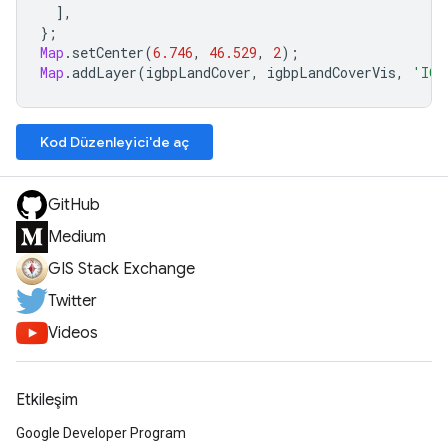
],
};
Map
.
setCenter
(
6.746
,
46.529
,
2
);
Map
.
addLayer
(
igbpLandCover
,
igbpLandCoverVis
,
'IGB
Kod Düzenleyici'de aç
GitHub
Medium
GIS Stack Exchange
Twitter
Videos
Etkileşim
Google Developer Program