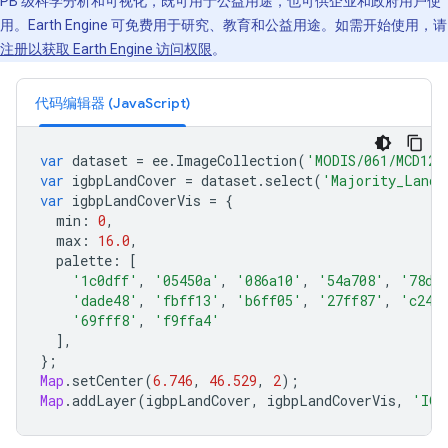
PB 级科学分析和可视化，既可用于公益用途，也可供企业和政府用户使
用。Earth Engine 可免费用于研究、教育和公益用途。如需开始使用，请
注册以获取 Earth Engine 访问权限
。
代码编辑器 (JavaScript)
var
dataset
=
ee
.
ImageCollection
(
'MODIS/061/MCD12C
var
igbpLandCover
=
dataset
.
select
(
'Majority_Land_
var
igbpLandCoverVis
=
{
min
:
0
,
max
:
16.0
,
palette
:
[
'1c0dff'
,
'05450a'
,
'086a10'
,
'54a708'
,
'78d2
'dade48'
,
'fbff13'
,
'b6ff05'
,
'27ff87'
,
'c24f
'69fff8'
,
'f9ffa4'
],
};
Map
.
setCenter
(
6.746
,
46.529
,
2
);
Map
.
addLayer
(
igbpLandCover
,
igbpLandCoverVis
,
'IGB