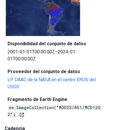
Disponibilidad del conjunto de datos
2001-01-01T00:00:00Z–2024-01-
01T00:00:00Z
Proveedor del conjunto de datos
LP DAAC de la NASA en el centro EROS del
USGS
Fragmento de Earth Engine
ee.ImageCollection("MODIS/061/MCD12Q
2")
open_in_new
Cadencia