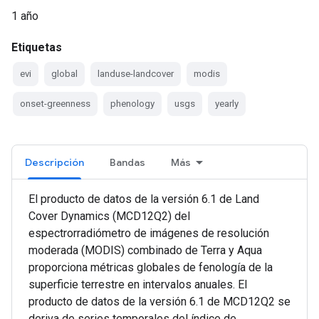
1 año
Etiquetas
evi
global
landuse-landcover
modis
onset-greenness
phenology
usgs
yearly
Descripción
Bandas
Más
El producto de datos de la versión 6.1 de Land
Cover Dynamics (MCD12Q2) del
espectrorradiómetro de imágenes de resolución
moderada (MODIS) combinado de Terra y Aqua
proporciona métricas globales de fenología de la
superficie terrestre en intervalos anuales. El
producto de datos de la versión 6.1 de MCD12Q2 se
deriva de series temporales del índice de