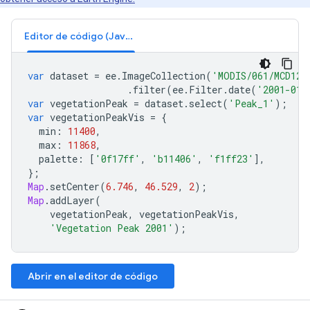
Editor de código (JavaScript)
var
dataset
=
ee
.
ImageCollection
(
'MODIS/061/MCD12Q
.
filter
(
ee
.
Filter
.
date
(
'2001-01-
var
vegetationPeak
=
dataset
.
select
(
'Peak_1'
);
var
vegetationPeakVis
=
{
min
:
11400
,
max
:
11868
,
palette
:
[
'0f17ff'
,
'b11406'
,
'f1ff23'
],
};
Map
.
setCenter
(
6.746
,
46.529
,
2
);
Map
.
addLayer
(
vegetationPeak
,
vegetationPeakVis
,
'Vegetation Peak 2001'
);
Abrir en el editor de código