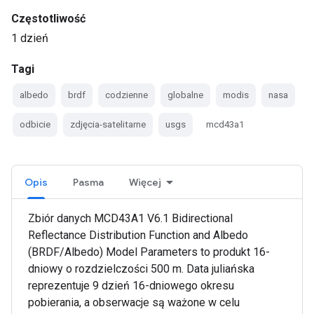
Częstotliwość
1 dzień
Tagi
albedo
brdf
codzienne
globalne
modis
nasa
odbicie
zdjęcia-satelitarne
usgs
mcd43a1
Opis
Pasma
Więcej
Zbiór danych MCD43A1 V6.1 Bidirectional
Reflectance Distribution Function and Albedo
(BRDF/Albedo) Model Parameters to produkt 16-
dniowy o rozdzielczości 500 m. Data juliańska
reprezentuje 9 dzień 16-dniowego okresu
pobierania, a obserwacje są ważone w celu