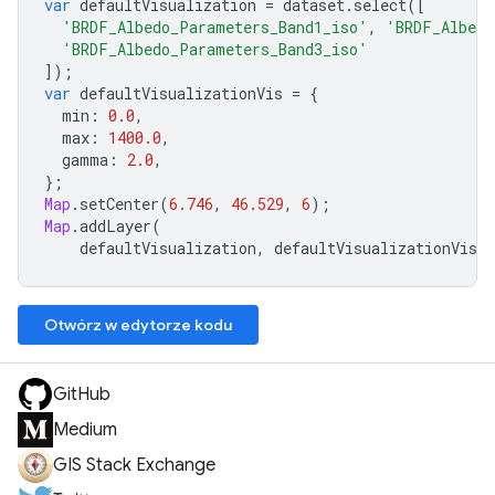
var
defaultVisualization
=
dataset
.
select
([
'BRDF_Albedo_Parameters_Band1_iso'
,
'BRDF_Albedo
'BRDF_Albedo_Parameters_Band3_iso'
]);
var
defaultVisualizationVis
=
{
min
:
0.0
,
max
:
1400.0
,
gamma
:
2.0
,
};
Map
.
setCenter
(
6.746
,
46.529
,
6
);
Map
.
addLayer
(
defaultVisualization
,
defaultVisualizationVis
,
Otwórz w edytorze kodu
GitHub
Medium
GIS Stack Exchange