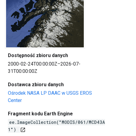
Dostępność zbioru danych
2000-02-24T00:00:00Z–2026-07-
31T00:00:00Z
Dostawca zbioru danych
Ośrodek NASA LP DAAC w USGS EROS
Center
Fragment kodu Earth Engine
ee.ImageCollection("MODIS/061/MCD43A
1")
open_in_new