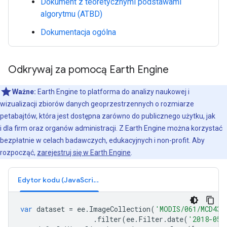
Dokument z teoretycznymi podstawami
algorytmu (ATBD)
Dokumentacja ogólna
Odkrywaj za pomocą Earth Engine
Ważne:
Earth Engine to platforma do analizy naukowej i
wizualizacji zbiorów danych geoprzestrzennych o rozmiarze
petabajtów, która jest dostępna zarówno do publicznego użytku, jak
i dla firm oraz organów administracji. Z Earth Engine można korzystać
bezpłatnie w celach badawczych, edukacyjnych i non-profit. Aby
rozpocząć,
zarejestruj się w Earth Engine
.
Edytor kodu (JavaScript)
var
dataset
=
ee
.
ImageCollection
(
'MODIS/061/MCD43A
.
filter
(
ee
.
Filter
.
date
(
'2018-05-