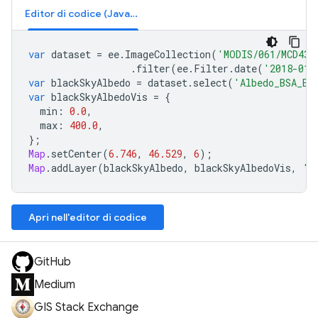
Editor di codice (JavaScript)
var
dataset
=
ee
.
ImageCollection
(
'MODIS/061/MCD43A
.
filter
(
ee
.
Filter
.
date
(
'2018-01-
var
blackSkyAlbedo
=
dataset
.
select
(
'Albedo_BSA_Ba
var
blackSkyAlbedoVis
=
{
min
:
0.0
,
max
:
400.0
,
};
Map
.
setCenter
(
6.746
,
46.529
,
6
);
Map
.
addLayer
(
blackSkyAlbedo
,
blackSkyAlbedoVis
,
'B
Apri nell'editor di codice
GitHub
Medium
GIS Stack Exchange