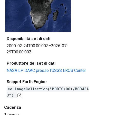
Disponibilità set di dati
2000-02-24T00:00:00Z–2026-07-
29T00:00:00Z
Produttore del set di dati
NASA LP DAAC presso l'USGS EROS Center
Snippet Earth Engine
ee.ImageCollection("MODIS/061/MCD43A
3")
open_in_new
Cadenza
1 giorno