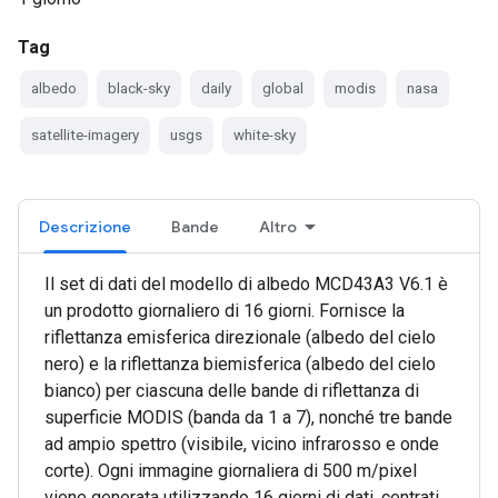
Tag
albedo
black-sky
daily
global
modis
nasa
satellite-imagery
usgs
white-sky
Descrizione
Bande
Altro
Il set di dati del modello di albedo MCD43A3 V6.1 è
un prodotto giornaliero di 16 giorni. Fornisce la
riflettanza emisferica direzionale (albedo del cielo
nero) e la riflettanza biemisferica (albedo del cielo
bianco) per ciascuna delle bande di riflettanza di
superficie MODIS (banda da 1 a 7), nonché tre bande
ad ampio spettro (visibile, vicino infrarosso e onde
corte). Ogni immagine giornaliera di 500 m/pixel
viene generata utilizzando 16 giorni di dati, centrati