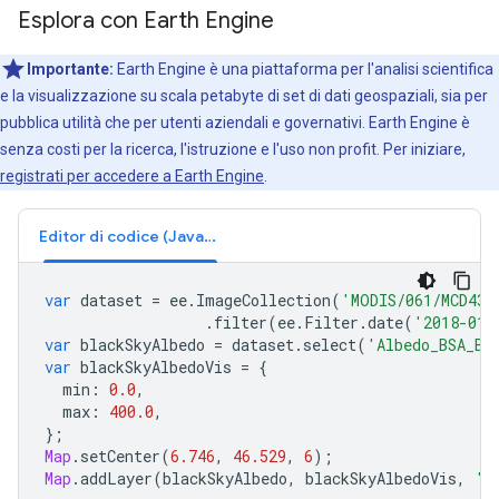
Esplora con Earth Engine
Importante:
Earth Engine è una piattaforma per l'analisi scientifica
e la visualizzazione su scala petabyte di set di dati geospaziali, sia per
pubblica utilità che per utenti aziendali e governativi. Earth Engine è
senza costi per la ricerca, l'istruzione e l'uso non profit. Per iniziare,
registrati per accedere a Earth Engine
.
Editor di codice (JavaScript)
var
dataset
=
ee
.
ImageCollection
(
'MODIS/061/MCD43C
.
filter
(
ee
.
Filter
.
date
(
'2018-01-
var
blackSkyAlbedo
=
dataset
.
select
(
'Albedo_BSA_Ba
var
blackSkyAlbedoVis
=
{
min
:
0.0
,
max
:
400.0
,
};
Map
.
setCenter
(
6.746
,
46.529
,
6
);
Map
.
addLayer
(
blackSkyAlbedo
,
blackSkyAlbedoVis
,
'B