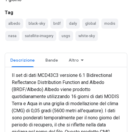
Tag
albedo
black-sky
brdf
daily
global
modis
nasa
satellite-imagery
usgs
white-sky
Descrizione
Bande
Altro
Il set di dati MCD43C3 versione 6.1 Bidirectional
Reflectance Distribution Function and Albedo
(BRDF/Albedo) Albedo viene prodotto
quotidianamente utilizzando 16 giorni di dati MODIS
Terra e Aqua in una griglia di modellazione del clima
(CMG) di 0,05 gradi (5600 metri all'equatore). I dati
sono ponderati temporalmente per il nono giorno del
periodo di recupero, il che si riflette nella data
giuliana nel nome del file. Questo prodotto CMG