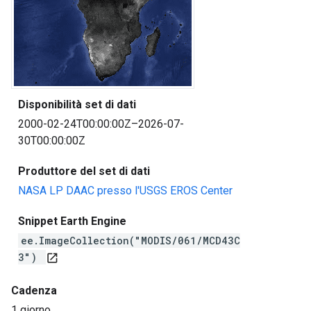
Disponibilità set di dati
2000-02-24T00:00:00Z–2026-07-
30T00:00:00Z
Produttore del set di dati
NASA LP DAAC presso l'USGS EROS Center
Snippet Earth Engine
ee.ImageCollection("MODIS/061/MCD43C
3")
open_in_new
Cadenza
1 giorno