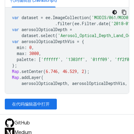
代码编辑器 (JavaScript)
var
dataset
=
ee
.
ImageCollection
(
'MODIS/061/MOD08_
.
filter
(
ee
.
Filter
.
date
(
'2018-01-
var
aerosolOpticalDepth
=
dataset
.
select
(
'Aerosol_Optical_Depth_Land_Oce
var
aerosolOpticalDepthVis
=
{
min
:
0
,
max
:
3000
,
palette
:
[
'ffffff'
,
'1303ff'
,
'01ff09'
,
'ff2f00
};
Map
.
setCenter
(
6.746
,
46.529
,
2
);
Map
.
addLayer
(
aerosolOpticalDepth
,
aerosolOpticalDepthVis
,
'
在代码编辑器中打开
GitHub
Medium