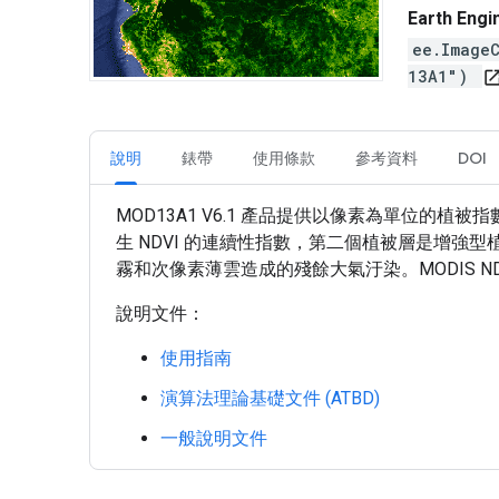
Earth En
ee.Image
13A1")
open_in_
說明
錶帶
使用條款
參考資料
DOI
MOD13A1 V6.1 產品提供以像素為單位的植被指
生 NDVI 的連續性指數，第二個植被層是增強型
霧和次像素薄雲造成的殘餘大氣汙染。MODIS N
說明文件：
使用指南
演算法理論基礎文件 (ATBD)
一般說明文件