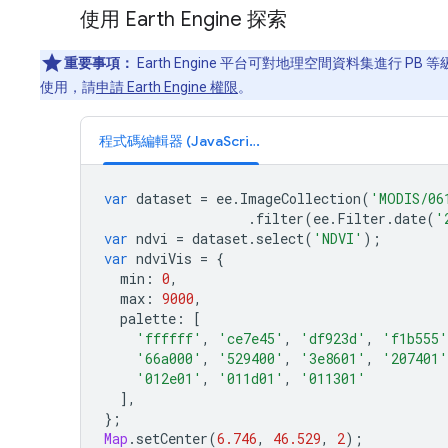
使用 Earth Engine 探索
重要事項：
Earth Engine 平台可對地理空間資料集進行 
使用，請
申請 Earth Engine 權限
。
程式碼編輯器 (JavaScript)
var
dataset
=
ee
.
ImageCollection
(
'MODIS/06
.
filter
(
ee
.
Filter
.
date
(
'
var
ndvi
=
dataset
.
select
(
'NDVI'
);
var
ndviVis
=
{
min
:
0
,
max
:
9000
,
palette
:
[
'ffffff'
,
'ce7e45'
,
'df923d'
,
'f1b555'
'66a000'
,
'529400'
,
'3e8601'
,
'207401'
'012e01'
,
'011d01'
,
'011301'
],
};
Map
.
setCenter
(
6.746
,
46.529
,
2
);