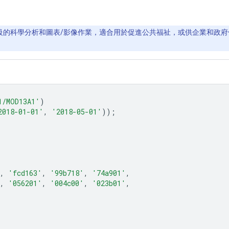
PB 等級的科學分析和圖表/影像作業，適合用於促進公共福祉，或供企業和政府使
1/MOD13A1'
)
2018-01-01'
,
'2018-05-01'
));
,
'fcd163'
,
'99b718'
,
'74a901'
,
,
'056201'
,
'004c00'
,
'023b01'
,