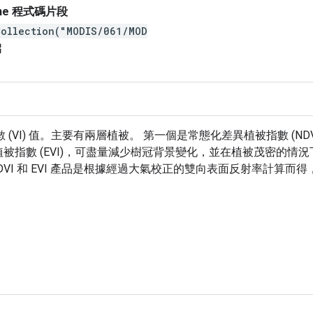
gine 程式碼片段
Collection("MODIS/061/MOD
new
數 (VI) 值。主要有兩層植被。 第一個是常態化差異植被指數 (ND
植被指數 (EVI)，可盡量減少樹冠背景變化，並在植被茂密的情
DVI 和 EVI 產品是根據經過大氣校正的雙向表面反射率計算