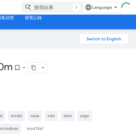
/
料集狀態
變更記錄
00m
bookmark_border
al
modis
nasa
ndvi
terra
usgs
on-indices
mod13a1