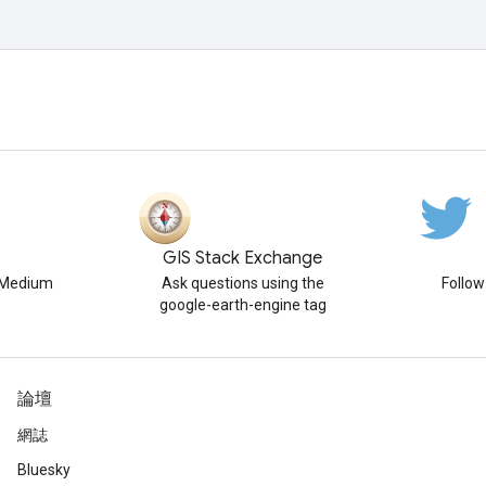
GIS Stack Exchange
n Medium
Ask questions using the
Follo
google-earth-engine tag
論壇
網誌
Bluesky