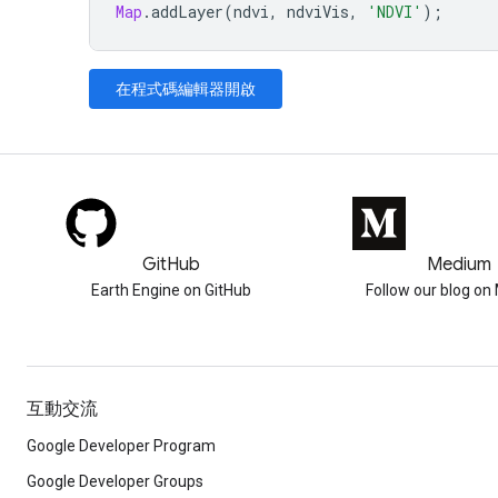
Map
.
addLayer
(
ndvi
,
ndviVis
,
'NDVI'
);
在程式碼編輯器開啟
GitHub
Medium
Earth Engine on GitHub
Follow our blog o
互動交流
Google Developer Program
Google Developer Groups