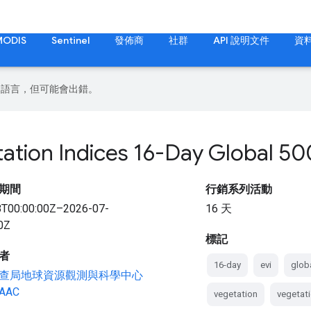
MODIS
Sentinel
發佈商
社群
API 說明文件
資
偏好的語言，但可能會出錯。
tation Indices 16-Day Global 5
期間
行銷系列活動
8T00:00:00Z–2026-07-
16 天
0Z
標記
者
16-day
evi
glob
查局地球資源觀測與科學中心
DAAC
vegetation
vegetati