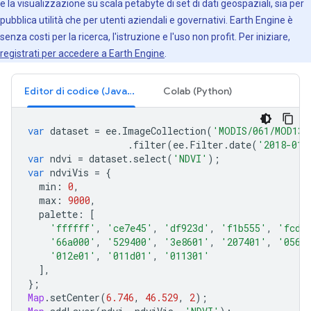
e la visualizzazione su scala petabyte di set di dati geospaziali, sia per
pubblica utilità che per utenti aziendali e governativi. Earth Engine è
senza costi per la ricerca, l'istruzione e l'uso non profit. Per iniziare,
registrati per accedere a Earth Engine
.
Editor di codice (JavaScript)
Colab (Python)
var
dataset
=
ee
.
ImageCollection
(
'MODIS/061/MOD13A
.
filter
(
ee
.
Filter
.
date
(
'2018-01-
var
ndvi
=
dataset
.
select
(
'NDVI'
);
var
ndviVis
=
{
min
:
0
,
max
:
9000
,
palette
:
[
'ffffff'
,
'ce7e45'
,
'df923d'
,
'f1b555'
,
'fcd1
'66a000'
,
'529400'
,
'3e8601'
,
'207401'
,
'0562
'012e01'
,
'011d01'
,
'011301'
],
};
Map
.
setCenter
(
6.746
,
46.529
,
2
);