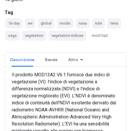
Tag
16-day
evi
global
modis
nasa
ndvi
terra
usgs
vegetation
vegetation-indices
mod13a2
Descrizione
Bande
Altro
Il prodotto MOD13A2 V6.1 fornisce due indici di
vegetazione (VI): l'indice di vegetazione a
differenza normalizzata (NDVI) e l'indice di
vegetazione migliorato (EVI). L'NDVI è denominato
indice di continuità dell'NDVI esistente derivato dal
radiometro NOAA-AVHRR (National Oceanic and
Atmospheric Administration-Advanced Very High
Resolution Radiometer). L'EVI ha una sensibilità
migliorata rispetto alle regioni con biomassa