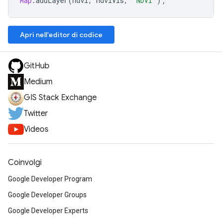
Map
.
addLayer
(
ndvi
,
ndviVis
,
'NDVI'
);
Apri nell'editor di codice
GitHub
Medium
GIS Stack Exchange
Twitter
Videos
Coinvolgi
Google Developer Program
Google Developer Groups
Google Developer Experts