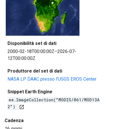
Disponibilità set di dati
2000-02-18T00:00:00Z–2026-07-
12T00:00:00Z
Produttore del set di dati
NASA LP DAAC presso l'USGS EROS Center
Snippet Earth Engine
ee.ImageCollection("MODIS/061/MOD13A
2")
open_in_new
Cadenza
16 giorni