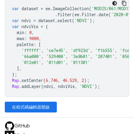
var
dataset
=
ee
.
ImageCollection
(
'MODIS/061/MOD13A
.
filter
(
ee
.
Filter
.
date
(
'2020-01-
var
ndvi
=
dataset
.
select
(
'NDVI'
);
var
ndviVis
=
{
min
:
0
,
max
:
9000
,
palette
:
[
'ffffff'
,
'ce7e45'
,
'df923d'
,
'f1b555'
,
'fcd1
'66a000'
,
'529400'
,
'3e8601'
,
'207401'
,
'0562
'012e01'
,
'011d01'
,
'011301'
],
};
Map
.
setCenter
(
6.746
,
46.529
,
2
);
Map
.
addLayer
(
ndvi
,
ndviVis
,
'NDVI'
);
在程式碼編輯器開啟
GitHub