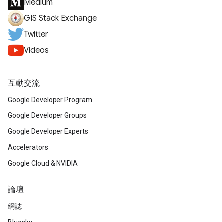
Medium
GIS Stack Exchange
Twitter
Videos
互動交流
Google Developer Program
Google Developer Groups
Google Developer Experts
Accelerators
Google Cloud & NVIDIA
論壇
網誌