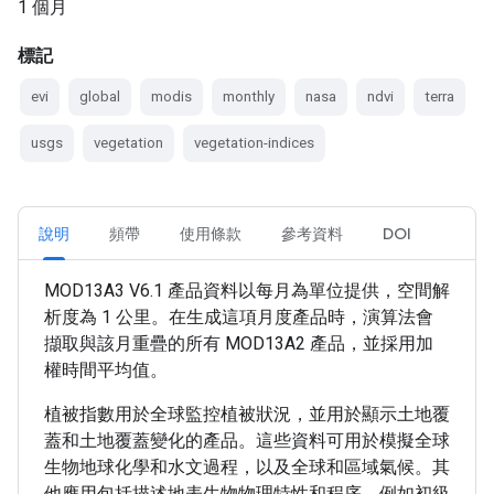
1 個月
標記
evi
global
modis
monthly
nasa
ndvi
terra
usgs
vegetation
vegetation-indices
說明
頻帶
使用條款
參考資料
DOI
MOD13A3 V6.1 產品資料以每月為單位提供，空間解
析度為 1 公里。在生成這項月度產品時，演算法會
擷取與該月重疊的所有 MOD13A2 產品，並採用加
權時間平均值。
植被指數用於全球監控植被狀況，並用於顯示土地覆
蓋和土地覆蓋變化的產品。這些資料可用於模擬全球
生物地球化學和水文過程，以及全球和區域氣候。其
他應用包括描述地表生物物理特性和程序，例如初級