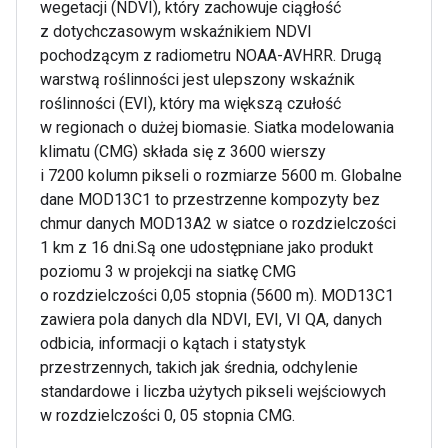
wegetacji (NDVI), który zachowuje ciągłość
z dotychczasowym wskaźnikiem NDVI
pochodzącym z radiometru NOAA-AVHRR. Drugą
warstwą roślinności jest ulepszony wskaźnik
roślinności (EVI), który ma większą czułość
w regionach o dużej biomasie. Siatka modelowania
klimatu (CMG) składa się z 3600 wierszy
i 7200 kolumn pikseli o rozmiarze 5600 m. Globalne
dane MOD13C1 to przestrzenne kompozyty bez
chmur danych MOD13A2 w siatce o rozdzielczości
1 km z 16 dni.Są one udostępniane jako produkt
poziomu 3 w projekcji na siatkę CMG
o rozdzielczości 0,05 stopnia (5600 m). MOD13C1
zawiera pola danych dla NDVI, EVI, VI QA, danych
odbicia, informacji o kątach i statystyk
przestrzennych, takich jak średnia, odchylenie
standardowe i liczba użytych pikseli wejściowych
w rozdzielczości 0, 05 stopnia CMG.