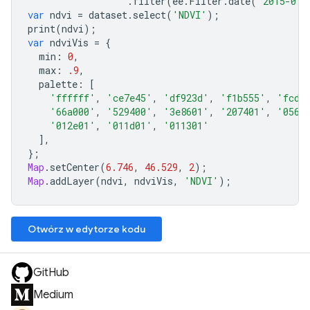
.
filter
(
ee
.
Filter
.
date
(
'2015-01-
var
ndvi
=
dataset
.
select
(
'NDVI'
);
print
(
ndvi
);
var
ndviVis
=
{
min
:
0
,
max
:
.9
,
palette
:
[
'ffffff'
,
'ce7e45'
,
'df923d'
,
'f1b555'
,
'fcd1
'66a000'
,
'529400'
,
'3e8601'
,
'207401'
,
'0562
'012e01'
,
'011d01'
,
'011301'
],
};
Map
.
setCenter
(
6.746
,
46.529
,
2
);
Map
.
addLayer
(
ndvi
,
ndviVis
,
'NDVI'
);
Otwórz w edytorze kodu
GitHub
Medium