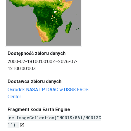
Dostępność zbioru danych
2000-02-18T00:00:00Z–2026-07-
12T00:00:00Z
Dostawca zbioru danych
Ośrodek NASA LP DAAC w USGS EROS
Center
Fragment kodu Earth Engine
ee.ImageCollection("MODIS/061/MOD13C
1")
open_in_new