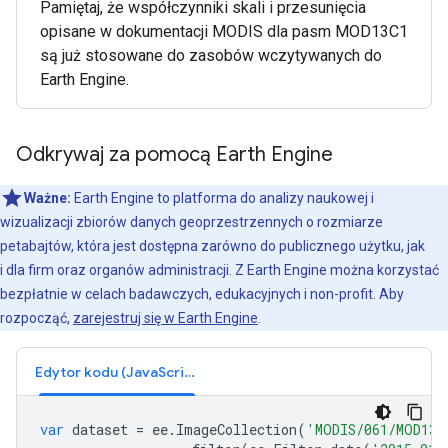
Pamiętaj, że współczynniki skali i przesunięcia
opisane w dokumentacji MODIS dla pasm MOD13C1
są już stosowane do zasobów wczytywanych do
Earth Engine.
Odkrywaj za pomocą Earth Engine
Ważne:
Earth Engine to platforma do analizy naukowej i
wizualizacji zbiorów danych geoprzestrzennych o rozmiarze
petabajtów, która jest dostępna zarówno do publicznego użytku, jak
i dla firm oraz organów administracji. Z Earth Engine można korzystać
bezpłatnie w celach badawczych, edukacyjnych i non-profit. Aby
rozpocząć,
zarejestruj się w Earth Engine
.
Edytor kodu (JavaScript)
var
dataset
=
ee
.
ImageCollection
(
'MODIS/061/MOD13C