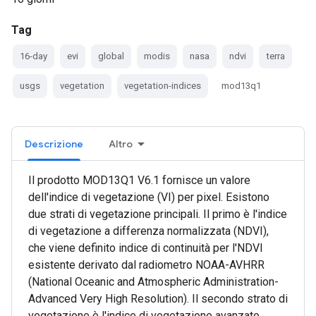
Tag
16-day
evi
global
modis
nasa
ndvi
terra
usgs
vegetation
vegetation-indices
mod13q1
Descrizione
Altro
Il prodotto MOD13Q1 V6.1 fornisce un valore
dell'indice di vegetazione (VI) per pixel. Esistono
due strati di vegetazione principali. Il primo è l'indice
di vegetazione a differenza normalizzata (NDVI),
che viene definito indice di continuità per l'NDVI
esistente derivato dal radiometro NOAA-AVHRR
(National Oceanic and Atmospheric Administration-
Advanced Very High Resolution). Il secondo strato di
vegetazione è l'indice di vegetazione avanzato