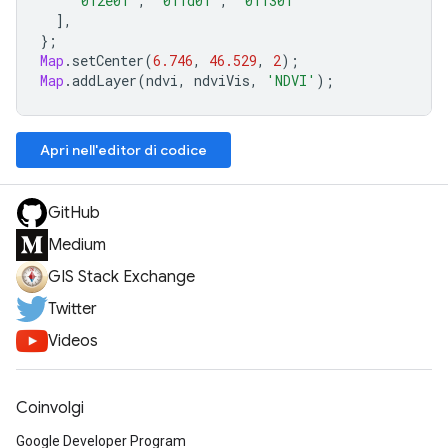
'012e01'
,
'011d01'
,
'011301'
],
};
Map
.
setCenter
(
6.746
,
46.529
,
2
);
Map
.
addLayer
(
ndvi
,
ndviVis
,
'NDVI'
);
Apri nell'editor di codice
GitHub
Medium
GIS Stack Exchange
Twitter
Videos
Coinvolgi
Google Developer Program