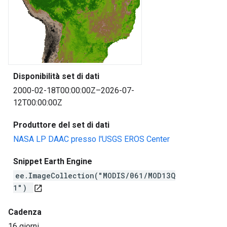
Disponibilità set di dati
2000-02-18T00:00:00Z–2026-07-
12T00:00:00Z
Produttore del set di dati
NASA LP DAAC presso l'USGS EROS Center
Snippet Earth Engine
ee.ImageCollection("MODIS/061/MOD13Q
1")
open_in_new
Cadenza
16 giorni