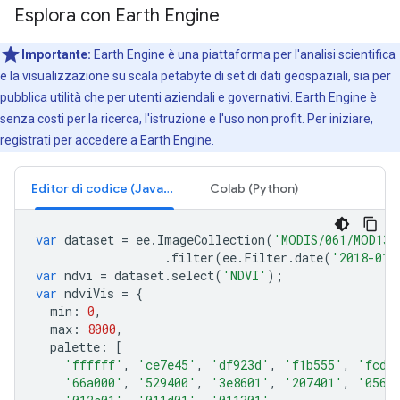
Esplora con Earth Engine
Importante:
Earth Engine è una piattaforma per l'analisi scientifica
e la visualizzazione su scala petabyte di set di dati geospaziali, sia per
pubblica utilità che per utenti aziendali e governativi. Earth Engine è
senza costi per la ricerca, l'istruzione e l'uso non profit. Per iniziare,
registrati per accedere a Earth Engine
.
Editor di codice (JavaScript)
Colab (Python)
var
dataset
=
ee
.
ImageCollection
(
'MODIS/061/MOD13Q
.
filter
(
ee
.
Filter
.
date
(
'2018-01-
var
ndvi
=
dataset
.
select
(
'NDVI'
);
var
ndviVis
=
{
min
:
0
,
max
:
8000
,
palette
:
[
'ffffff'
,
'ce7e45'
,
'df923d'
,
'f1b555'
,
'fcd1
'66a000'
,
'529400'
,
'3e8601'
,
'207401'
,
'0562