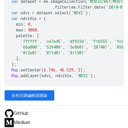
var
dataset
=
ee
.
ImageCollection
(
'MODIS/061/MOD13Q
.
filter
(
ee
.
Filter
.
date
(
'2018-01-
var
ndvi
=
dataset
.
select
(
'NDVI'
);
var
ndviVis
=
{
min
:
0
,
max
:
8000
,
palette
:
[
'ffffff'
,
'ce7e45'
,
'df923d'
,
'f1b555'
,
'fcd1
'66a000'
,
'529400'
,
'3e8601'
,
'207401'
,
'0562
'012e01'
,
'011d01'
,
'011301'
],
};
Map
.
setCenter
(
6.746
,
46.529
,
2
);
Map
.
addLayer
(
ndvi
,
ndviVis
,
'NDVI'
);
在程式碼編輯器開啟
GitHub
Medium