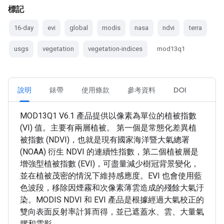
標記
16-day
evi
global
modis
nasa
ndvi
terra
usgs
vegetation
vegetation-indices
mod13q1
說明
錶帶
使用條款
參考資料
DOI
MOD13Q1 V6.1 產品提供以像素為單位的植被指數
(VI) 值。主要有兩層植被。 第一個是常態化差異植
被指數 (NDVI)，也就是現有國家海洋暨大氣總署
(NOAA) 衍生 NDVI 的連續性指數，第二個植被層是
增強型植被指數 (EVI)，可盡量減少樹冠背景變化，
並在植被茂密的情況下維持感應度。EVI 也會使用藍
色波段，移除因煙霧和次像素薄雲造成的殘餘大氣汙
染。MODIS NDVI 和 EVI 產品是根據經過大氣校正的
雙向表面反射率計算而得，並已遮蓋水、雲、大量氣
膠和雲影。