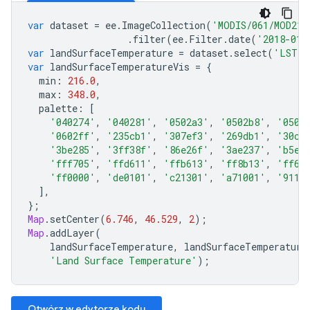
var
dataset
=
ee
.
ImageCollection
(
'MODIS/061/MOD21A
.
filter
(
ee
.
Filter
.
date
(
'2018-01-
var
landSurfaceTemperature
=
dataset
.
select
(
'LST_1
var
landSurfaceTemperatureVis
=
{
min
:
216.0
,
max
:
348.0
,
palette
:
[
'040274'
,
'040281'
,
'0502a3'
,
'0502b8'
,
'0502
'0602ff'
,
'235cb1'
,
'307ef3'
,
'269db1'
,
'30c8
'3be285'
,
'3ff38f'
,
'86e26f'
,
'3ae237'
,
'b5e2
'fff705'
,
'ffd611'
,
'ffb613'
,
'ff8b13'
,
'ff6e
'ff0000'
,
'de0101'
,
'c21301'
,
'a71001'
,
'9110
],
};
Map
.
setCenter
(
6.746
,
46.529
,
2
);
Map
.
addLayer
(
landSurfaceTemperature
,
landSurfaceTemperature
'Land Surface Temperature'
);
Otwórz w edytorze kodu