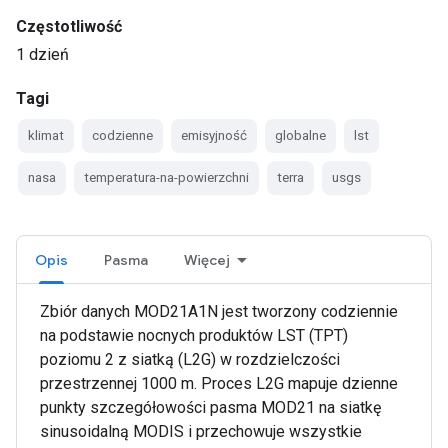
Częstotliwość
1 dzień
Tagi
klimat
codzienne
emisyjność
globalne
lst
nasa
temperatura-na-powierzchni
terra
usgs
Opis
Pasma
Więcej
Zbiór danych MOD21A1N jest tworzony codziennie
na podstawie nocnych produktów LST (TPT)
poziomu 2 z siatką (L2G) w rozdzielczości
przestrzennej 1000 m. Proces L2G mapuje dzienne
punkty szczegółowości pasma MOD21 na siatkę
sinusoidalną MODIS i przechowuje wszystkie