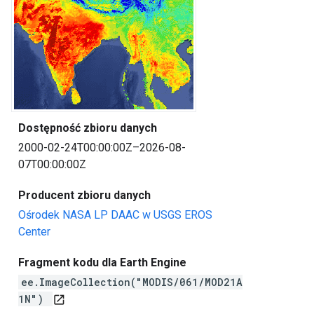
Dostępność zbioru danych
2000-02-24T00:00:00Z–2026-08-
07T00:00:00Z
Producent zbioru danych
Ośrodek NASA LP DAAC w USGS EROS
Center
Fragment kodu dla Earth Engine
ee.ImageCollection("MODIS/061/MOD21A
1N")
open_in_new