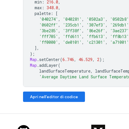
min
:
216.0
,
max
:
348.0
,
palette
:
[
'040274'
,
'040281'
,
'0502a3'
,
'0502b8'
'0602ff'
,
'235cb1'
,
'307ef3'
,
'269db1'
'3be285'
,
'3ff38f'
,
'86e26f'
,
'3ae237'
'fff705'
,
'ffd611'
,
'ffb613'
,
'ff8b13'
'ff0000'
,
'de0101'
,
'c21301'
,
'a71001'
],
};
Map
.
setCenter
(
6.746
,
46.529
,
2
);
Map
.
addLayer
(
landSurfaceTemperature
,
landSurfaceTem
'Average Daytime Land Surface Temperat
Apri nell'editor di codice