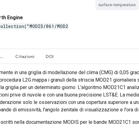
surface-temperature
rth Engine
Collection("MODIS/061/MOD2
Termini e condizioni d'uso
Citazioni
DOI
nte in una griglia di modellazione del clima (CMG) di 0,05 gradi 
. La procedura L2G mappa i granuli della striscia MOD21 giornalie
ella griglia per un determinato giorno. L'algoritmo MOD21C1 anali
ioni prive di nuvole e con una buona precisione LST&E. La media 
iderazione solo le osservazioni con una copertura superiore a u
 bande di emissività, l'angolo zenitale di visualizzazione e l'ora 
t descritti nella documentazione MODIS per le bande MOD21C1 sono 