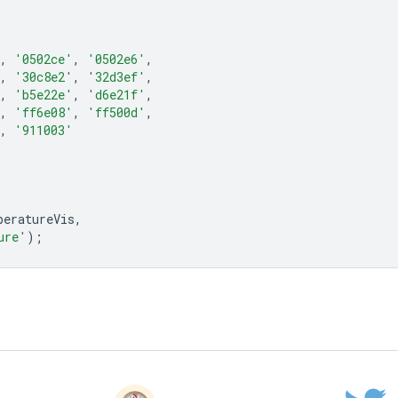
,
'0502ce'
,
'0502e6'
,
,
'30c8e2'
,
'32d3ef'
,
,
'b5e22e'
,
'd6e21f'
,
,
'ff6e08'
,
'ff500d'
,
,
'911003'
peratureVis
,
ure'
);