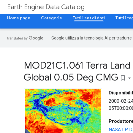
Earth Engine Data Catalog
Home page
Categorie
Tutti i set di dati
Tutti i ta
Google utilizza la tecnologia AI per tradurre
MOD21C1
.
061 Terra Land
Global 0
.
05 Deg CMG
bookmark_border
Disponibilit
2000-02-2
05T00:00:0
Produttore 
NASA LP D