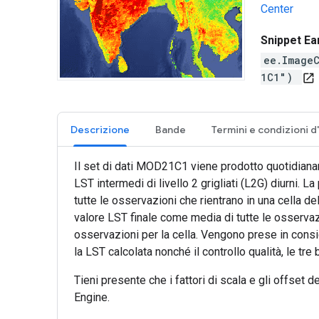
Center
Snippet Ea
ee.Image
1C1")
open_in_new
Descrizione
Bande
Il set di dati MOD21C1 viene prodotto quotidianame
LST intermedi di livello 2 grigliati (L2G) diurni
tutte le osservazioni che rientrano in una cella d
valore LST finale come media di tutte le osservaz
osservazioni per la cella. Vengono prese in cons
la LST calcolata nonché il controllo qualità, le tre
Tieni presente che i fattori di scala e gli offse
Engine.