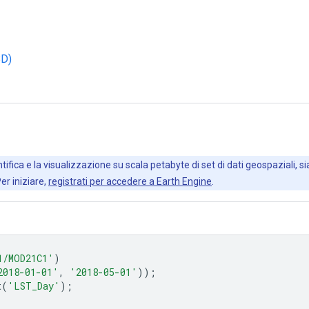
BD)
ifica e la visualizzazione su scala petabyte di set di dati geospaziali, sia
Per iniziare,
registrati per accedere a Earth Engine
.
1/MOD21C1'
)
2018-01-01'
,
'2018-05-01'
));
t
(
'LST_Day'
);