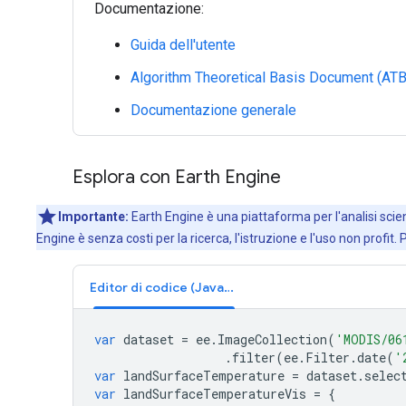
Documentazione:
Guida dell'utente
Algorithm Theoretical Basis Document (AT
Documentazione generale
Esplora con Earth Engine
Importante:
Earth Engine è una piattaforma per l'analisi scient
Engine è senza costi per la ricerca, l'istruzione e l'uso non profit. 
Editor di codice (JavaScript)
var
dataset
=
ee
.
ImageCollection
(
'MODIS/06
.
filter
(
ee
.
Filter
.
date
(
'
var
landSurfaceTemperature
=
dataset
.
selec
var
landSurfaceTemperatureVis
=
{