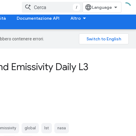
/
ità
Documentazione API
Altro
rebbero contenere errori.
 Emissivity Daily L3
emissivity
global
lst
nasa