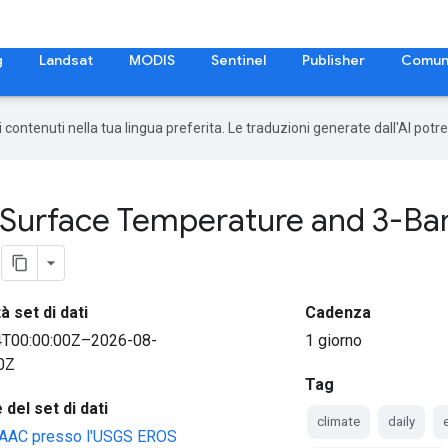
g
Landsat
MODIS
Sentinel
Publisher
Comun
 i contenuti nella tua lingua preferita. Le traduzioni generate dall'AI pot
 Surface Temperature and 3-Band
à set di dati
Cadenza
4T00:00:00Z–2026-08-
1 giorno
0Z
Tag
del set di dati
climate
daily
AAC presso l'USGS EROS