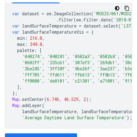
var
dataset
=
ee
.
ImageCollection
(
'MODIS/061/MOD21C
.
filter
(
ee
.
Filter
.
date
(
'2018-01-
var
landSurfaceTemperature
=
dataset
.
select
(
'LST_D
var
landSurfaceTemperatureVis
=
{
min
:
216.0
,
max
:
348.0
,
palette
:
[
'040274'
,
'040281'
,
'0502a3'
,
'0502b8'
,
'0502
'0602ff'
,
'235cb1'
,
'307ef3'
,
'269db1'
,
'30c8
'3be285'
,
'3ff38f'
,
'86e26f'
,
'3ae237'
,
'b5e2
'fff705'
,
'ffd611'
,
'ffb613'
,
'ff8b13'
,
'ff6e
'ff0000'
,
'de0101'
,
'c21301'
,
'a71001'
,
'9110
],
};
Map
.
setCenter
(
6.746
,
46.529
,
2
);
Map
.
addLayer
(
landSurfaceTemperature
,
landSurfaceTemperature
'Average Daytime Land Surface Temperature'
);