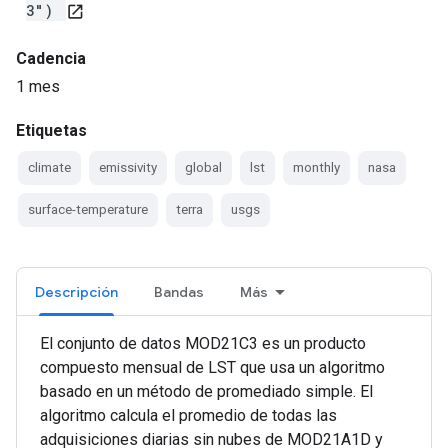
3")
open_in_new
Cadencia
1 mes
Etiquetas
climate
emissivity
global
lst
monthly
nasa
surface-temperature
terra
usgs
Descripción
Bandas
Más
El conjunto de datos MOD21C3 es un producto
compuesto mensual de LST que usa un algoritmo
basado en un método de promediado simple. El
algoritmo calcula el promedio de todas las
adquisiciones diarias sin nubes de MOD21A1D y