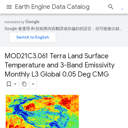
Earth Engine Data Catalog
Google 會運用 AI 技術將內容翻譯成你偏好的語言，但可能會出錯。
MOD21C3
.
061 Terra Land Surface
Temperature and 3-Band Emissivity
Monthly L3 Global 0
.
05 Deg CMG
bookmark_border