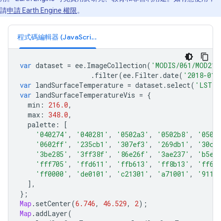
請
申請 Earth Engine 權限
。
程式碼編輯器 (JavaScript)
var
dataset
=
ee
.
ImageCollection
(
'MODIS/061/MOD21C
.
filter
(
ee
.
Filter
.
date
(
'2018-01-
var
landSurfaceTemperature
=
dataset
.
select
(
'LST_D
var
landSurfaceTemperatureVis
=
{
min
:
216.0
,
max
:
348.0
,
palette
:
[
'040274'
,
'040281'
,
'0502a3'
,
'0502b8'
,
'0502
'0602ff'
,
'235cb1'
,
'307ef3'
,
'269db1'
,
'30c8
'3be285'
,
'3ff38f'
,
'86e26f'
,
'3ae237'
,
'b5e2
'fff705'
,
'ffd611'
,
'ffb613'
,
'ff8b13'
,
'ff6e
'ff0000'
,
'de0101'
,
'c21301'
,
'a71001'
,
'9110
],
};
Map
.
setCenter
(
6.746
,
46.529
,
2
);
Map
.
addLayer
(