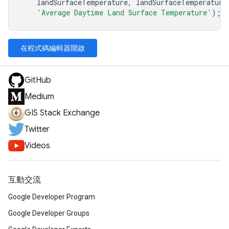
landSurfaceTemperature
,
landSurfaceTemperature
'Average Daytime Land Surface Temperature'
);
在程式碼編輯器開啟
GitHub
Medium
GIS Stack Exchange
Twitter
Videos
互動交流
Google Developer Program
Google Developer Groups