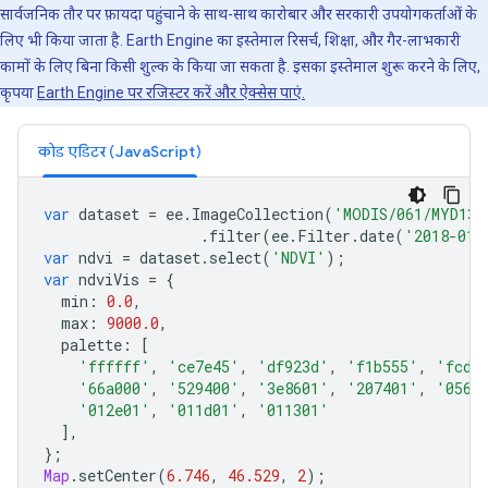
सार्वजनिक तौर पर फ़ायदा पहुंचाने के साथ-साथ कारोबार और सरकारी उपयोगकर्ताओं के
लिए भी किया जाता है. Earth Engine का इस्तेमाल रिसर्च, शिक्षा, और गैर-लाभकारी
कामों के लिए बिना किसी शुल्क के किया जा सकता है. इसका इस्तेमाल शुरू करने के लिए,
कृपया
Earth Engine पर रजिस्टर करें और ऐक्सेस पाएं.
कोड एडिटर (JavaScript)
var
dataset
=
ee
.
ImageCollection
(
'MODIS/061/MYD13A
.
filter
(
ee
.
Filter
.
date
(
'2018-01-
var
ndvi
=
dataset
.
select
(
'NDVI'
);
var
ndviVis
=
{
min
:
0.0
,
max
:
9000.0
,
palette
:
[
'ffffff'
,
'ce7e45'
,
'df923d'
,
'f1b555'
,
'fcd1
'66a000'
,
'529400'
,
'3e8601'
,
'207401'
,
'0562
'012e01'
,
'011d01'
,
'011301'
],
};
Map
.
setCenter
(
6.746
,
46.529
,
2
);