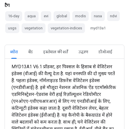
टैग
16-day
aqua
evi
global
modis
nasa
ndvi
usgs
vegetation
vegetation-indices
myd13a1
ब्यौरा
बैंड
इस्तेमाल की शर्तें
उद्धरण
डीओआई
MYD13A1 V6.1 प्रॉडक्ट, हर पिक्सल के हिसाब से वेजिटेशन
इंडेक्स (वीआई) की वैल्यू देता है. यहां वनस्पति की दो मुख्य परतें
हैं. पहला इंडेक्स, नॉर्मलाइज़्ड डिफ़रेंस वेजिटेशन इंडेक्स
(एनडीवीआई) है. इसे मौजूदा नेशनल ओशनिक ऐंड एटमॉस्फ़ेरिक
एडमिनिस्ट्रेशन-ऐडवांस वेरी हाई रिज़ॉल्यूशन रेडियोमीटर
(एनओएए-एवीएचआरआर) से लिए गए एनडीवीआई के लिए,
कंटिन्यूटी इंडेक्स कहा जाता है. दूसरी वेजिटेशन लेयर, बेहतर
वेजिटेशन इंडेक्स (ईवीआई) है. यह कैनोपी के बैकग्राउंड में होने
वाले बदलावों को कम करता है. साथ ही, घने वेजिटेशन की
स्थितियों में संवेदनशीलता बनाए रखता है. ईवीआई, नीले बैंड का