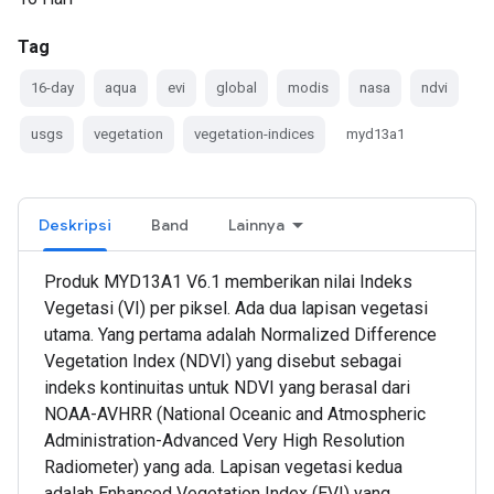
Tag
16-day
aqua
evi
global
modis
nasa
ndvi
usgs
vegetation
vegetation-indices
myd13a1
Deskripsi
Band
Lainnya
Produk MYD13A1 V6.1 memberikan nilai Indeks
Vegetasi (VI) per piksel. Ada dua lapisan vegetasi
utama. Yang pertama adalah Normalized Difference
Vegetation Index (NDVI) yang disebut sebagai
indeks kontinuitas untuk NDVI yang berasal dari
NOAA-AVHRR (National Oceanic and Atmospheric
Administration-Advanced Very High Resolution
Radiometer) yang ada. Lapisan vegetasi kedua
adalah Enhanced Vegetation Index (EVI) yang