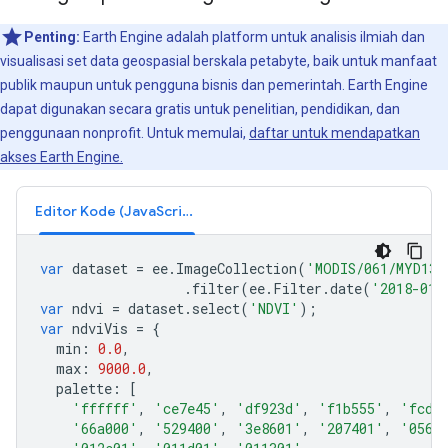
Penting:
Earth Engine adalah platform untuk analisis ilmiah dan
visualisasi set data geospasial berskala petabyte, baik untuk manfaat
publik maupun untuk pengguna bisnis dan pemerintah. Earth Engine
dapat digunakan secara gratis untuk penelitian, pendidikan, dan
penggunaan nonprofit. Untuk memulai,
daftar untuk mendapatkan
akses Earth Engine.
Editor Kode (JavaScript)
var
dataset
=
ee
.
ImageCollection
(
'MODIS/061/MYD13A
.
filter
(
ee
.
Filter
.
date
(
'2018-01-
var
ndvi
=
dataset
.
select
(
'NDVI'
);
var
ndviVis
=
{
min
:
0.0
,
max
:
9000.0
,
palette
:
[
'ffffff'
,
'ce7e45'
,
'df923d'
,
'f1b555'
,
'fcd1
'66a000'
,
'529400'
,
'3e8601'
,
'207401'
,
'0562