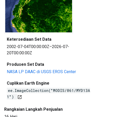
Ketersediaan Set Data
2002-07-04T00:00:00Z–2026-07-
20T00:00:00Z
Produsen Set Data
NASA LP DAAC di USGS EROS Center
Cuplikan Earth Engine
ee.ImageCollection("MODIS/061/MYD13A
1")
open_in_new
Rangkaian Langkah Penjualan
16 Hari