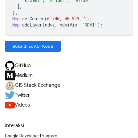
'012e01'
,
'011d01'
,
'011301'
],
};
Map
.
setCenter
(
6.746
,
46.529
,
2
);
Map
.
addLayer
(
ndvi
,
ndviVis
,
'NDVI'
);
Buka di Editor Kode
GitHub
Medium
GIS Stack Exchange
Twitter
Videos
Interaksi
Google Developer Program