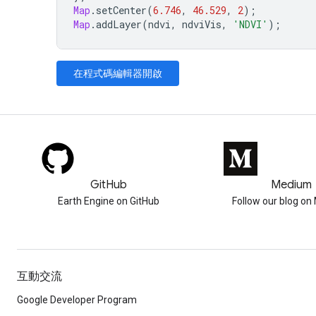
Map
.
setCenter
(
6.746
,
46.529
,
2
);
Map
.
addLayer
(
ndvi
,
ndviVis
,
'NDVI'
);
在程式碼編輯器開啟
GitHub
Medium
Earth Engine on GitHub
Follow our blog o
互動交流
Google Developer Program