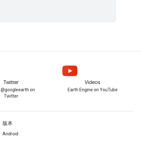
Twitter
Videos
w @googleearth on
Earth Engine on YouTube
Twitter
版本
Android