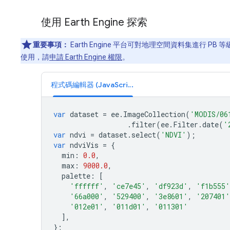
使用 Earth Engine 探索
重要事項：
Earth Engine 平台可對地理空間資料集進行 
使用，請
申請 Earth Engine 權限
。
程式碼編輯器 (JavaScript)
var
dataset
=
ee
.
ImageCollection
(
'MODIS/06
.
filter
(
ee
.
Filter
.
date
(
'
var
ndvi
=
dataset
.
select
(
'NDVI'
);
var
ndviVis
=
{
min
:
0.0
,
max
:
9000.0
,
palette
:
[
'ffffff'
,
'ce7e45'
,
'df923d'
,
'f1b555'
'66a000'
,
'529400'
,
'3e8601'
,
'207401'
'012e01'
,
'011d01'
,
'011301'
],
};