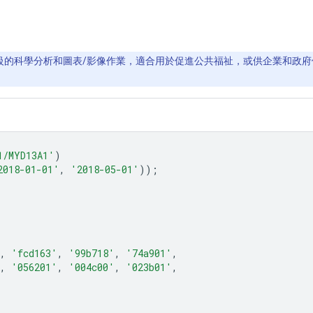
PB 等級的科學分析和圖表/影像作業，適合用於促進公共福祉，或供企業和政府使
1/MYD13A1'
)
2018-01-01'
,
'2018-05-01'
));
,
'fcd163'
,
'99b718'
,
'74a901'
,
,
'056201'
,
'004c00'
,
'023b01'
,