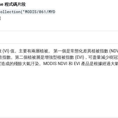
gine 程式碼片段
Collection("MODIS/061/MYD
new
數 (VI) 值。主要有兩層植被。 第一個是常態化差異植被指數 (ND
 的連續性指數。第二個植被層是增強型植被指數 (EVI)，可盡量
造成的殘餘大氣汙染。MODIS NDVI 和 EVI 產品是根據