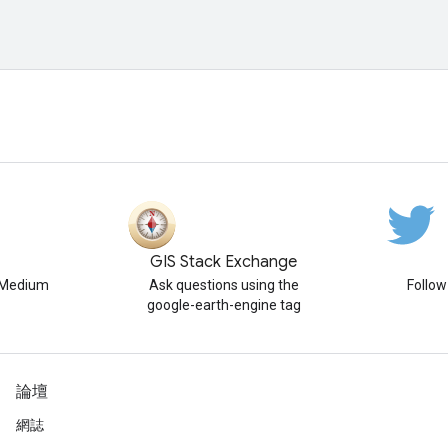
GIS Stack Exchange
n Medium
Ask questions using the
Follo
google-earth-engine tag
論壇
網誌