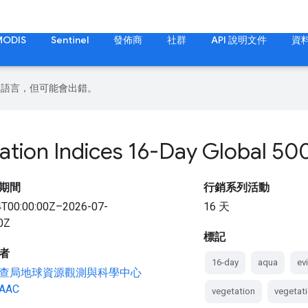
MODIS
Sentinel
發佈商
社群
API 說明文件
資
偏好的語言，但可能會出錯。
ation Indices 16-Day Global 5
期間
行銷系列活動
4T00:00:00Z–2026-07-
16 天
0Z
標記
者
16-day
aqua
ev
查局地球資源觀測與科學中心
DAAC
vegetation
vegetati