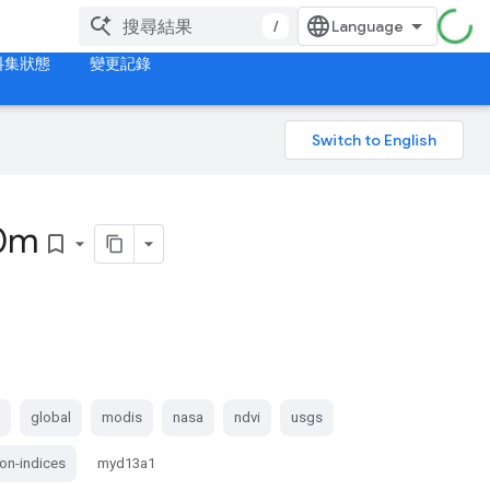
/
料集狀態
變更記錄
00m
bookmark_border
i
global
modis
nasa
ndvi
usgs
on-indices
myd13a1