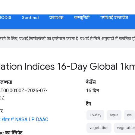
MODIS
Sentinel
प्रकाशक
कम्यूनिटी
एपीआई दस्तावेज़
ने के लिए, एआई टेक्नोलॉजी का इस्तेमाल करता है. एआई से मिले अनुवादों में गलतियां हो
ation Indices 16-Day Global 1k
पलब्धता
केडेंस
4T00:00:00Z–2026-07-
16 दिन
0Z
टैग
सर
16-day
aqua
evi
सेंटर में NASA LP DAAC
vegetation
vegetatio
 का स्निपेट