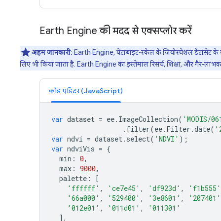
Earth Engine की मदद से एक्सप्लोर करें
अहम जानकारी:
Earth Engine, पेटाबाइट-स्केल के जियोस्पेशल डेटासेट के 
लिए भी किया जाता है. Earth Engine का इस्तेमाल रिसर्च, शिक्षा, और गैर-लाभक
कोड एडिटर (JavaScript)
var
dataset
=
ee
.
ImageCollection
(
'MODIS/06
.
filter
(
ee
.
Filter
.
date
(
'
var
ndvi
=
dataset
.
select
(
'NDVI'
);
var
ndviVis
=
{
min
:
0
,
max
:
9000
,
palette
:
[
'ffffff'
,
'ce7e45'
,
'df923d'
,
'f1b555'
'66a000'
,
'529400'
,
'3e8601'
,
'207401'
'012e01'
,
'011d01'
,
'011301'
],