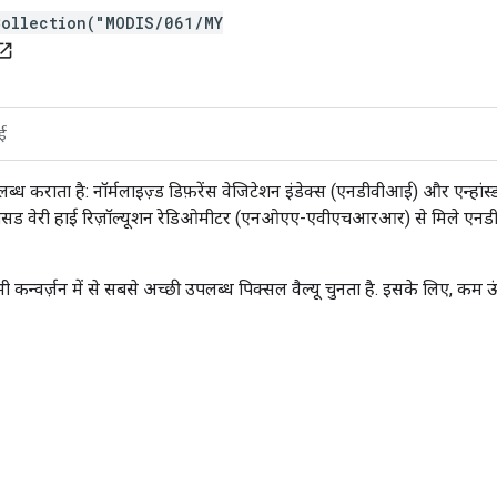
Collection("MODIS/061/MY
n_in_new
ई
्ध कराता है: नॉर्मलाइज़्ड डिफ़रेंस वेजिटेशन इंडेक्स (एनडीवीआई) और एन्हां
ंसड वेरी हाई रिज़ॉल्यूशन रेडिओमीटर (एनओएए-एवीएचआरआर) से मिले एनडीवीआ
भी कन्वर्ज़न में से सबसे अच्छी उपलब्ध पिक्सल वैल्यू चुनता है. इसके लिए, कम 