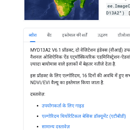
ee.Image
D13A2")
ope
ब्यौरा
बैंड
इस्तेमाल की शर्तें
उद्धरण
डीओआ
MYD13A2 V6.1 प्रॉडक्ट, दो वेजिटेशन इंडेक्स (वीआई) उपलब
नैशनल ओशिऐनिक ऐंड एट्मॉस्फ़ियरिक एडमिनिस्ट्रेशन-ऐडवा
ज़्यादा बायोमास वाले इलाकों में बेहतर नतीजे देता है.
इस प्रॉडक्ट के लिए एल्गोरिदम, 16 दिनों की अवधि में हुए स
NDVI/EVI वैल्यू का इस्तेमाल किया जाता है.
दस्तावेज़:
उपयोगकर्ता के लिए गाइड
एल्गोरिदम थियोरेटिकल बेसिस डॉक्यूमेंट (एटीबीडी)
सामान्य दस्तावेज़