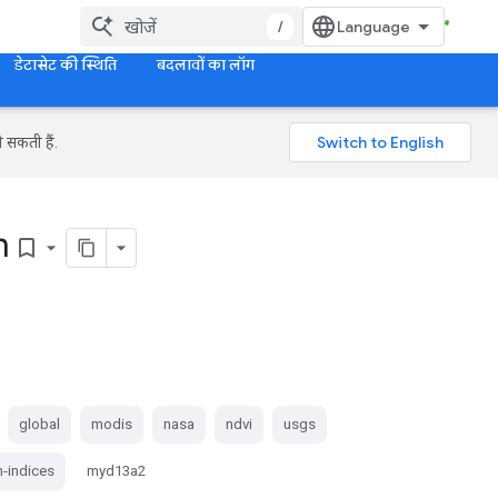
/
डेटासेट की स्थिति
बदलावों का लॉग
 सकती हैं.
m
bookmark_border
global
modis
nasa
ndvi
usgs
n-indices
myd13a2