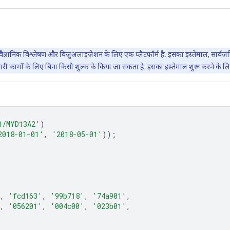
वैज्ञानिक विश्लेषण और विज़ुअलाइज़ेशन के लिए एक प्लैटफ़ॉर्म है. इसका इस्तेमाल, सार
ारी कामों के लिए बिना किसी शुल्क के किया जा सकता है. इसका इस्तेमाल शुरू करने के ल
1/MYD13A2'
)
2018-01-01'
,
'2018-05-01'
));
,
'fcd163'
,
'99b718'
,
'74a901'
,
,
'056201'
,
'004c00'
,
'023b01'
,