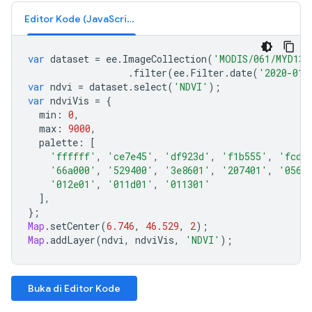
Editor Kode (JavaScript)
var
dataset
=
ee
.
ImageCollection
(
'MODIS/061/MYD13A
.
filter
(
ee
.
Filter
.
date
(
'2020-01-
var
ndvi
=
dataset
.
select
(
'NDVI'
);
var
ndviVis
=
{
min
:
0
,
max
:
9000
,
palette
:
[
'ffffff'
,
'ce7e45'
,
'df923d'
,
'f1b555'
,
'fcd1
'66a000'
,
'529400'
,
'3e8601'
,
'207401'
,
'0562
'012e01'
,
'011d01'
,
'011301'
],
};
Map
.
setCenter
(
6.746
,
46.529
,
2
);
Map
.
addLayer
(
ndvi
,
ndviVis
,
'NDVI'
);
Buka di Editor Kode