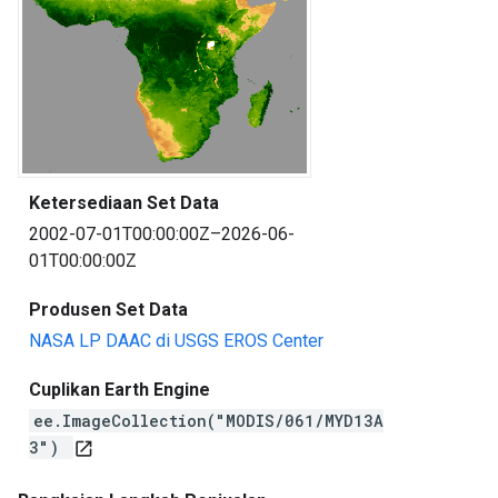
Ketersediaan Set Data
2002-07-01T00:00:00Z–2026-06-
01T00:00:00Z
Produsen Set Data
NASA LP DAAC di USGS EROS Center
Cuplikan Earth Engine
ee.ImageCollection("MODIS/061/MYD13A
3")
open_in_new