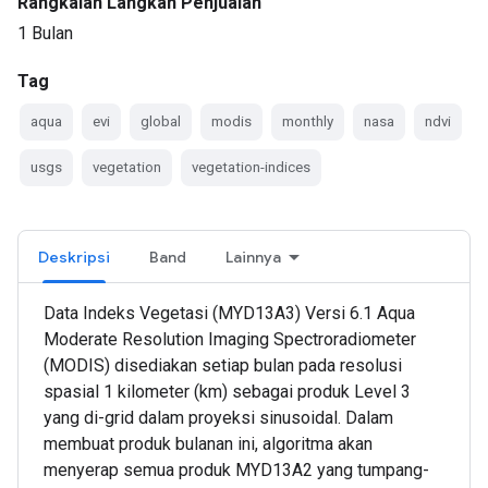
Rangkaian Langkah Penjualan
1 Bulan
Tag
aqua
evi
global
modis
monthly
nasa
ndvi
usgs
vegetation
vegetation-indices
Deskripsi
Band
Lainnya
Data Indeks Vegetasi (MYD13A3) Versi 6.1 Aqua
Moderate Resolution Imaging Spectroradiometer
(MODIS) disediakan setiap bulan pada resolusi
spasial 1 kilometer (km) sebagai produk Level 3
yang di-grid dalam proyeksi sinusoidal. Dalam
membuat produk bulanan ini, algoritma akan
menyerap semua produk MYD13A2 yang tumpang-