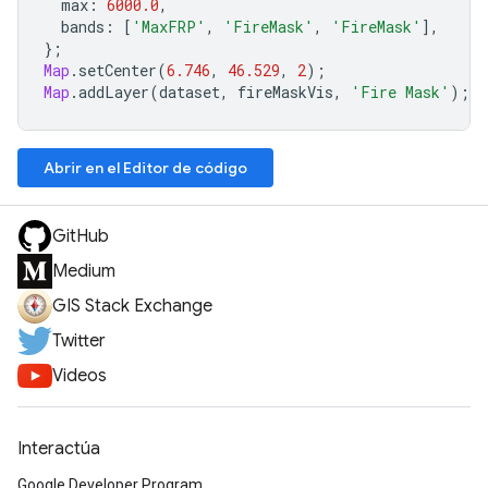
max
:
6000.0
,
bands
:
[
'MaxFRP'
,
'FireMask'
,
'FireMask'
],
};
Map
.
setCenter
(
6.746
,
46.529
,
2
);
Map
.
addLayer
(
dataset
,
fireMaskVis
,
'Fire Mask'
);
Abrir en el Editor de código
GitHub
Medium
GIS Stack Exchange
Twitter
Videos
Interactúa
Google Developer Program