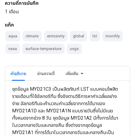
ความถี่การบันทึก
1 เดือน
แท็ก
aqua
climate
emissivity
global
lst
monthly
nasa
surface-temperature
usgs
คำอธิบาย
ย่านความถี่
เพิ่มเติม
ชุดข้อมูล MYD21C3 เป็นผลิตภัณฑ์ LST แบบคอมโพสิต
รายเดือนที่ใช้อัลกอริทึม ซึ่งอิงตามวิธีการหาค่าเฉลี่ยอย่าง
ง่าย อัลกอริทึมจะคำนวณค่าเฉลี่ยจากการได้มาของ
MYD21A1D และ MYD21A1N แบบรายวันซึ่งไม่มีเมฆ
ทั้งหมดจากช่วง 8 วัน ชุดข้อมูล MYD21A2 มีทั้งการได้มา
ในเวลากลางวันและกลางคืน ซึ่งต่างจากชุดข้อมูล
MYD21A1 ที่การได้มาในเวลากลางวันและกลางคืนเป็น