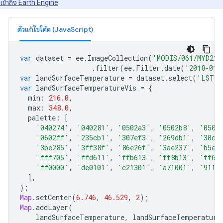
เข้าถึง Earth Engine
ตัวแก้ไขโค้ด (JavaScript)
var
dataset
=
ee
.
ImageCollection
(
'MODIS/061/MYD21C
.
filter
(
ee
.
Filter
.
date
(
'2018-01-
var
landSurfaceTemperature
=
dataset
.
select
(
'LST_D
var
landSurfaceTemperatureVis
=
{
min
:
216.0
,
max
:
348.0
,
palette
:
[
'040274'
,
'040281'
,
'0502a3'
,
'0502b8'
,
'0502
'0602ff'
,
'235cb1'
,
'307ef3'
,
'269db1'
,
'30c8
'3be285'
,
'3ff38f'
,
'86e26f'
,
'3ae237'
,
'b5e2
'fff705'
,
'ffd611'
,
'ffb613'
,
'ff8b13'
,
'ff6e
'ff0000'
,
'de0101'
,
'c21301'
,
'a71001'
,
'9110
],
};
Map
.
setCenter
(
6.746
,
46.529
,
2
);
Map
.
addLayer
(
landSurfaceTemperature
,
landSurfaceTemperature